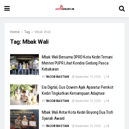
Home
Tag
Mbak Wali
Tag:
Mbak Wali
Mbak Wali Bersama DPRD Kota Kediri Temani
Menteri PUPR Lihat Kondisi Gedung Pasca
Kebakaran
BY
YACOB BASTIAN
September 15, 2025
0
Era Digital, Gus Qowim Ajak Aparatur Pemkot
Kediri Tingkatkan Kemampuan Adaptasi
BY
YACOB BASTIAN
September 15, 2025
0
Mbak Wali Antar Kota Kediri Boyong Dua Trofi
Syariah Award
BY
YACOB BASTIAN
September 15, 2025
0