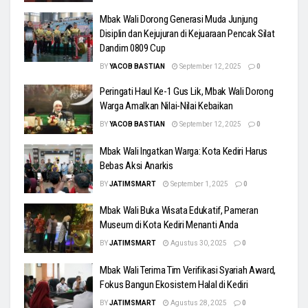
Mbak Wali Dorong Generasi Muda Junjung
Disiplin dan Kejujuran di Kejuaraan Pencak Silat
Dandim 0809 Cup
BY
YACOB BASTIAN
September 12, 2025
0
Peringati Haul Ke-1 Gus Lik, Mbak Wali Dorong
Warga Amalkan Nilai-Nilai Kebaikan
BY
YACOB BASTIAN
September 12, 2025
0
Mbak Wali Ingatkan Warga: Kota Kediri Harus
Bebas Aksi Anarkis
BY
JATIMSMART
September 1, 2025
0
Mbak Wali Buka Wisata Edukatif, Pameran
Museum di Kota Kediri Menanti Anda
BY
JATIMSMART
Agustus 30, 2025
0
Mbak Wali Terima Tim Verifikasi Syariah Award,
Fokus Bangun Ekosistem Halal di Kediri
BY
JATIMSMART
Agustus 28, 2025
0