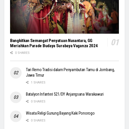
Bangkitkan Semangat Penyatuan Nusantara, GG
Meriahkan Parade Budaya Surabaya Vaganza 2024
0 SHARES
Tari Remo Tradisi dalam Penyambutan Tamu di Jombang,
Jawa Timur
1 SHARES
Batalyon Infanteri 521/DY Anjangsana Warakawuri
0 SHARES
Wisata Religi Gunung Bayang Kaki Ponorogo
0 SHARES