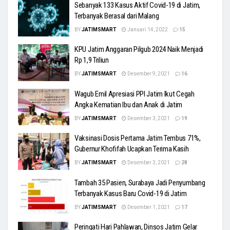
Sebanyak 133 Kasus Aktif Covid-19 di Jatim,
Terbanyak Berasal dari Malang
BY
JATIMSMART
Januari 14, 2022
15
KPU Jatim Anggaran Pilgub 2024 Naik Menjadi
Rp 1,9 Triliun
BY
JATIMSMART
Desember 9, 2021
16
Wagub Emil Apresiasi PPI Jatim Ikut Cegah
Angka Kematian Ibu dan Anak di Jatim
BY
JATIMSMART
Desember 3, 2021
19
Vaksinasi Dosis Pertama Jatim Tembus 71%,
Gubernur Khofifah Ucapkan Terima Kasih
BY
JATIMSMART
Desember 3, 2021
28
Tambah 35 Pasien, Surabaya Jadi Penyumbang
Terbanyak Kasus Baru Covid-19 di Jatim
BY
JATIMSMART
Desember 1, 2021
17
Peringati Hari Pahlawan, Dinsos Jatim Gelar