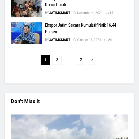
Donor Darah
BY
JATIMSMART
November 4, 2021
14
Ekspor Jatim Secara Kumulatif Naik 16,44
Persen
BY
JATIMSMART
Oktober 16, 2021
24
1
2
…
7
Don't Miss It