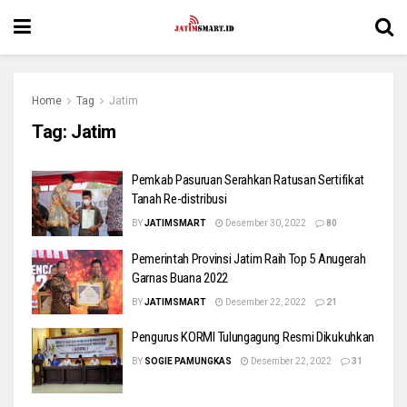
Home
Tag
Jatim
Tag:
Jatim
Pemkab Pasuruan Serahkan Ratusan Sertifikat
Tanah Re-distribusi
BY
JATIMSMART
Desember 30, 2022
80
Pemerintah Provinsi Jatim Raih Top 5 Anugerah
Garnas Buana 2022
BY
JATIMSMART
Desember 22, 2022
21
Pengurus KORMI Tulungagung Resmi Dikukuhkan
BY
SOGIE PAMUNGKAS
Desember 22, 2022
31