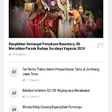
Bangkitkan Semangat Penyatuan Nusantara, GG
Meriahkan Parade Budaya Surabaya Vaganza 2024
0 SHARES
Tari Remo Tradisi dalam Penyambutan Tamu di Jombang,
Jawa Timur
1 SHARES
Batalyon Infanteri 521/DY Anjangsana Warakawuri
0 SHARES
Wisata Religi Gunung Bayang Kaki Ponorogo