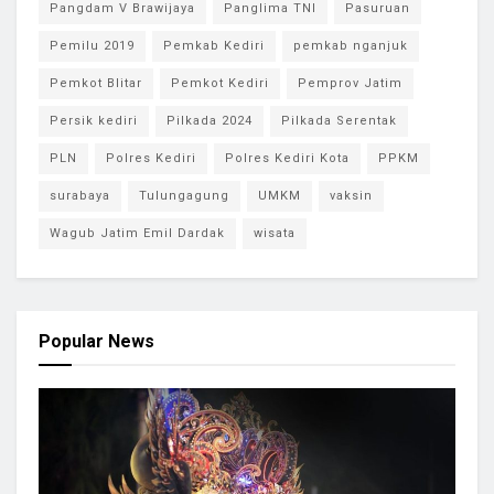
Pangdam V Brawijaya
Panglima TNI
Pasuruan
Pemilu 2019
Pemkab Kediri
pemkab nganjuk
Pemkot Blitar
Pemkot Kediri
Pemprov Jatim
Persik kediri
Pilkada 2024
Pilkada Serentak
PLN
Polres Kediri
Polres Kediri Kota
PPKM
surabaya
Tulungagung
UMKM
vaksin
Wagub Jatim Emil Dardak
wisata
Popular News