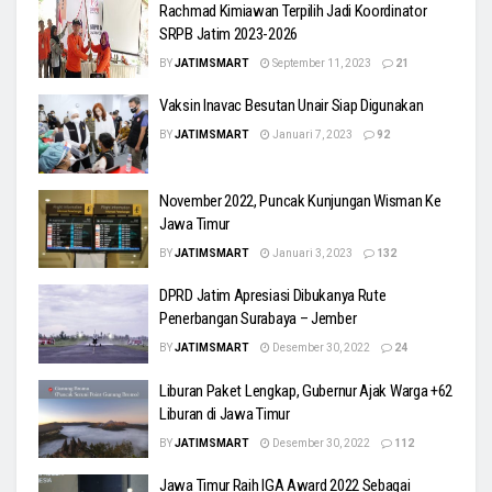
Rachmad Kimiawan Terpilih Jadi Koordinator
SRPB Jatim 2023-2026
BY
JATIMSMART
September 11, 2023
21
Vaksin Inavac Besutan Unair Siap Digunakan
BY
JATIMSMART
Januari 7, 2023
92
November 2022, Puncak Kunjungan Wisman Ke
Jawa Timur
BY
JATIMSMART
Januari 3, 2023
132
DPRD Jatim Apresiasi Dibukanya Rute
Penerbangan Surabaya – Jember
BY
JATIMSMART
Desember 30, 2022
24
Liburan Paket Lengkap, Gubernur Ajak Warga +62
Liburan di Jawa Timur
BY
JATIMSMART
Desember 30, 2022
112
Jawa Timur Raih IGA Award 2022 Sebagai