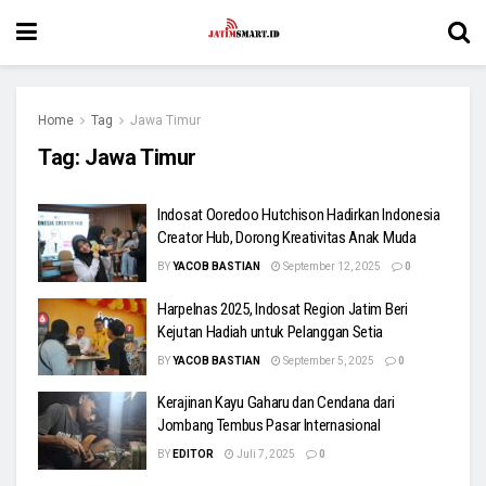
Home
Tag
Jawa Timur
Tag:
Jawa Timur
Indosat Ooredoo Hutchison Hadirkan Indonesia
Creator Hub, Dorong Kreativitas Anak Muda
BY
YACOB BASTIAN
September 12, 2025
0
Harpelnas 2025, Indosat Region Jatim Beri
Kejutan Hadiah untuk Pelanggan Setia
BY
YACOB BASTIAN
September 5, 2025
0
Kerajinan Kayu Gaharu dan Cendana dari
Jombang Tembus Pasar Internasional
BY
EDITOR
Juli 7, 2025
0