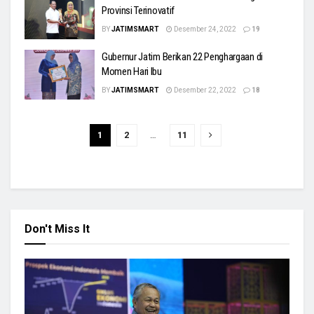
Provinsi Terinovatif
BY
JATIMSMART
Desember 24, 2022
19
Gubernur Jatim Berikan 22 Penghargaan di
Momen Hari Ibu
BY
JATIMSMART
Desember 22, 2022
18
1
2
…
11
Don't Miss It