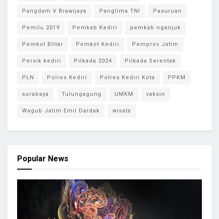
Pangdam V Brawijaya
Panglima TNI
Pasuruan
Pemilu 2019
Pemkab Kediri
pemkab nganjuk
Pemkot Blitar
Pemkot Kediri
Pemprov Jatim
Persik kediri
Pilkada 2024
Pilkada Serentak
PLN
Polres Kediri
Polres Kediri Kota
PPKM
surabaya
Tulungagung
UMKM
vaksin
Wagub Jatim Emil Dardak
wisata
Popular News