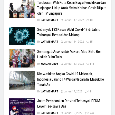
Terobosan Wali Kota Kediri Biayai Pendidikan dan
Tunjangan Hidup Anak Yatim Korban Covid Diliput
oleh TV Singapura
BY
JATIMSMART
Januari 17, 2022
13
Sebanyak 133 Kasus Aktif Covid-19 di Jatim,
Terbanyak Berasal dari Malang
BY
JATIMSMART
Januari 14, 2022
15
Semangati Anak untuk Vaksin, Mas Dhito Beri
Hadiah Buku Tulis
BY
YANUAR DEDY
Januari 13, 2022
116
Khawatirkan Angka Covid-19 Melonjak,
Indonesia Larang 14 Warga Negara Ini Masuk ke
Tanah Air
BY
JATIMSMART
Januari 7, 2022
18
Jatim Pertahankan Provinsi Terbanyak PPKM
Level 1 se-Jawa Bali
BY
JATIMSMART
Januari 5, 2022
1249