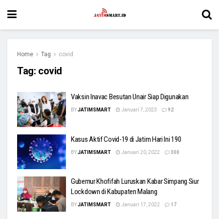
Home
Tag
covid
Tag:
covid
Vaksin Inavac Besutan Unair Siap Digunakan
BY
JATIMSMART
Januari 7, 2023
92
Kasus Aktif Covid-19 di Jatim Hari Ini 190
BY
JATIMSMART
Januari 20, 2022
300
Gubernur Khofifah Luruskan Kabar Simpang Siur
Lockdown di Kabupaten Malang
BY
JATIMSMART
Januari 17, 2022
17