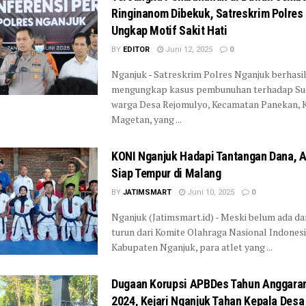
Ringinanom Dibekuk, Satreskrim Polres
Ungkap Motif Sakit Hati
BY
EDITOR
Juni 12, 2025
0
Nganjuk - Satreskrim Polres Nganjuk berhasi
mengungkap kasus pembunuhan terhadap Suci
warga Desa Rejomulyo, Kecamatan Panekan, 
Magetan, yang ...
KONI Nganjuk Hadapi Tantangan Dana, A
Siap Tempur di Malang
BY
JATIMSMART
Juni 10, 2025
0
Nganjuk (Jatimsmart.id) - Meski belum ada d
turun dari Komite Olahraga Nasional Indones
Kabupaten Nganjuk, para atlet yang ...
Dugaan Korupsi APBDes Tahun Anggara
2024, Kejari Nganjuk Tahan Kepala Des