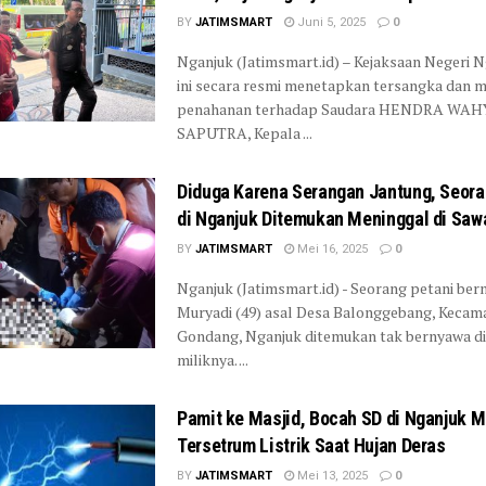
BY
JATIMSMART
Juni 5, 2025
0
Nganjuk (Jatimsmart.id) – Kejaksaan Negeri N
ini secara resmi menetapkan tersangka dan 
penahanan terhadap Saudara HENDRA WA
SAPUTRA, Kepala ...
Diduga Karena Serangan Jantung, Seora
di Nganjuk Ditemukan Meninggal di Saw
BY
JATIMSMART
Mei 16, 2025
0
Nganjuk (Jatimsmart.id) - Seorang petani be
Muryadi (49) asal Desa Balonggebang, Kecam
Gondang, Nganjuk ditemukan tak bernyawa d
miliknya. ...
Pamit ke Masjid, Bocah SD di Nganjuk 
Tersetrum Listrik Saat Hujan Deras
BY
JATIMSMART
Mei 13, 2025
0