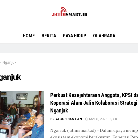
HOME
BERITA
GAYA HIDUP
OLAHRAGA
Nganjuk
ganjuk
Perkuat Kesejahteraan Anggota, KPSI d
Koperasi Alam Jalin Kolaborasi Strategi
Nganjuk
BY
YACOB BASTIAN
Mei 6, 2026
0
Nganjuk (jatimsmart.id) – Dalam upaya mem
ekosistem ekonomi kerakyatan, Koperasi Pet