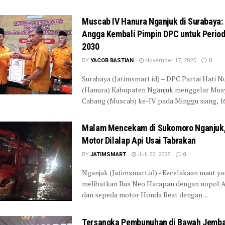
Muscab IV Hanura Nganjuk di Surabaya:
Angga Kembali Pimpin DPC untuk Perio
2030
BY
YACOB BASTIAN
November 17, 2025
0
Surabaya (Jatimsmart.id) – DPC Partai Hati N
(Hanura) Kabupaten Nganjuk menggelar Mu
Cabang (Muscab) ke-IV pada Minggu siang, 16 
Malam Mencekam di Sukomoro Nganjuk,
Motor Dilalap Api Usai Tabrakan
BY
JATIMSMART
Juli 23, 2025
0
Nganjuk (Jatimsmart.id) - Kecelakaan maut y
melibatkan Bus Neo Harapan dengan nopol 
dan sepeda motor Honda Beat dengan ...
Tersangka Pembunuhan di Bawah Jemb