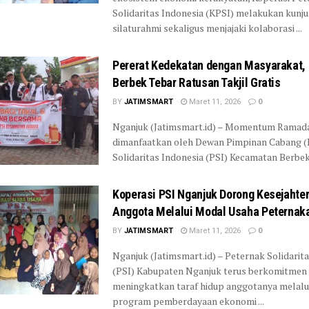
Solidaritas Indonesia (KPSI) melakukan kunj
silaturahmi sekaligus menjajaki kolaborasi ...
Pererat Kedekatan dengan Masyarakat,
Berbek Tebar Ratusan Takjil Gratis
BY
JATIMSMART
Maret 11, 2026
0
Nganjuk (Jatimsmart.id) – Momentum Ramad
dimanfaatkan oleh Dewan Pimpinan Cabang (
Solidaritas Indonesia (PSI) Kecamatan Berbek 
Koperasi PSI Nganjuk Dorong Kesejahte
Anggota Melalui Modal Usaha Peternak
BY
JATIMSMART
Maret 11, 2026
0
Nganjuk (Jatimsmart.id) – Peternak Solidarit
(PSI) Kabupaten Nganjuk terus berkomitmen
meningkatkan taraf hidup anggotanya melalu
program pemberdayaan ekonomi ...