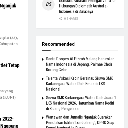
Konsulat Australia Peringati 75 Tahun
 Nganjuk
Hubungan Diplomatik Australia-
Indonesia di Surabaya
0 SHARES
l
pto (55),
Kabupaten
Recommended
Santri Ponpes Al Fithrah Malang Harumkan
Nama Indonesia di Jepang, Palmae Choir
tlet Tetap
Borong Gelar
Talenta Vokasi Kediri Bersinar, Siswa SMK
Kartanegara Wates Raih Emas di LKS
Nasional
ana yang
ia (KONI)
Siswa SMK Kartanegara Wates Raih Juara 1
LKS Nasional 2026, Harumkan Nama Kediri
di Bidang Pengelasan
Wartawan dan Jurnalis Nganjuk Suarakan
n 2022-
Penolakan Istilah ‘Londo Ireng’, DPRD Siap
a Ngepung
Kawal Aspirasi ke Pusat