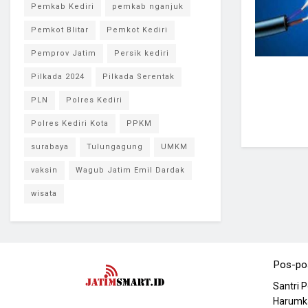
Pemkab Kediri
pemkab nganjuk
Pemkot Blitar
Pemkot Kediri
Pemprov Jatim
Persik kediri
Pilkada 2024
Pilkada Serentak
PLN
Polres Kediri
Polres Kediri Kota
PPKM
surabaya
Tulungagung
UMKM
vaksin
Wagub Jatim Emil Dardak
wisata
Pos-po
Santri 
Harumka