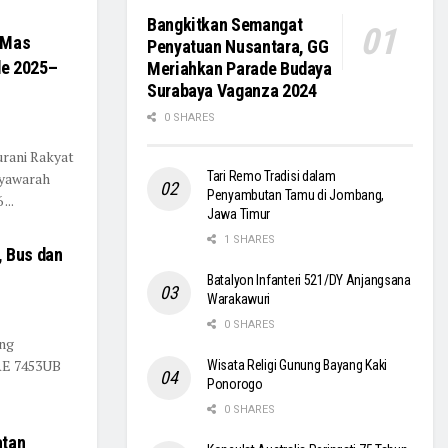
Bangkitkan Semangat
 Mas
Penyatuan Nusantara, GG
de 2025–
Meriahkan Parade Budaya
Surabaya Vaganza 2024
0 SHARES
urani Rakyat
Tari Remo Tradisi dalam
syawarah
Penyambutan Tamu di Jombang,
...
Jawa Timur
1 SHARES
 Bus dan
Batalyon Infanteri 521/DY Anjangsana
Warakawuri
0 SHARES
ang
AE 7453UB
Wisata Religi Gunung Bayang Kaki
Ponorogo
0 SHARES
atan