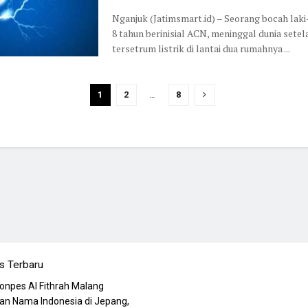
Nganjuk (Jatimsmart.id) – Seorang bocah laki-
8 tahun berinisial ACN, meninggal dunia setel
tersetrum listrik di lantai dua rumahnya ...
1
2
…
8
s Terbaru
Ponpes Al Fithrah Malang
n Nama Indonesia di Jepang,