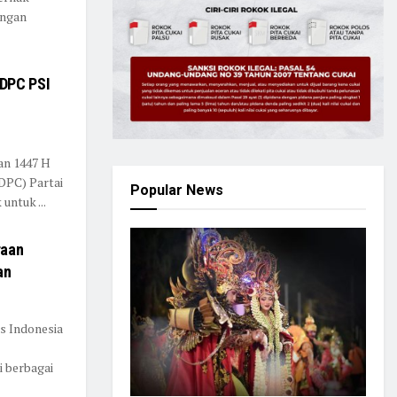
ungan
 DPC PSI
an 1447 H
DPC) Partai
Popular News
untuk ...
raan
an
as Indonesia
i berbagai