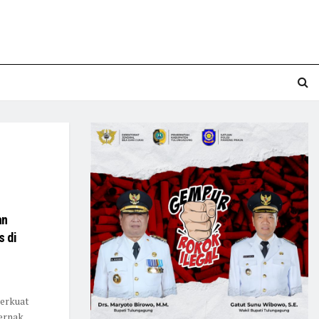
an
s di
perkuat
ernak