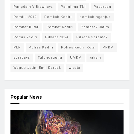
Pangdam V Brawijaya
Panglima TNI
Pasuruan
Pemilu 2019
Pemkab Kediri
pemkab nganjuk
Pemkot Blitar
Pemkot Kediri
Pemprov Jatim
Persik kediri
Pilkada 2024
Pilkada Serentak
PLN
Polres Kediri
Polres Kediri Kota
PPKM
surabaya
Tulungagung
UMKM
vaksin
Wagub Jatim Emil Dardak
wisata
Popular News