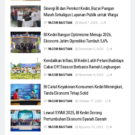
Sinergi BI dan Pemkot Kediri, Bazar Pangan
Murah Sekaligus Layanan Publik untuk Warga
BY
YACOB BASTIAN
Maret 7, 2026
0
BI Kediri Bangun Optimisme Menuju 2026,
Ekonomi Jatim Diprediksi Tumbuh 5,6%
BY
YACOB BASTIAN
Desember 5, 2025
0
Kendalikan Inflasi, BI Kediri Latih Petani Budidaya
Cabai Off Season Berbasis Ramah Lingkungan
BY
YACOB BASTIAN
November 6, 2025
0
BI Catat Keyakinan Konsumen Kediri Meningkat,
Tanda Ekonomi Tetap Solid
BY
YACOB BASTIAN
Oktober 17, 2025
0
Lewat SYIAR 2025, BI Kediri Dorong
Pertumbuhan Ekonomi Syariah Daerah
BY
YACOB BASTIAN
Agustus 15, 2025
0