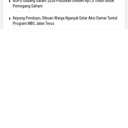
RUPS Gudang Garam 2026 Putuskan Dividen Rp1,5 Triliun untuk
Pemegang Saham
Kepung Pendopo, Ribuan Warga Nganjuk Gelar Aksi Damai Tuntut
Program MBG Jalan Terus
Pagu MBG Turun Jadi Rp268 Triliun, Program Makan Gratis Tetap
Berjalan
Dapatkan info berita terkini dan terfaktual di 2024 hanya di
Jatimsmart.id
Pos-pos Terbaru