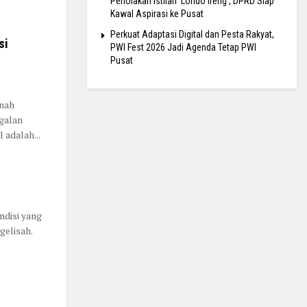
Penolakan Istilah ‘Londo Ireng’, DPRD Siap
Kawal Aspirasi ke Pusat
Perkuat Adaptasi Digital dan Pesta Rakyat,
si
PWI Fest 2026 Jadi Agenda Tetap PWI
Pusat
rnah
galan
 adalah...
ndisi yang
gelisah.