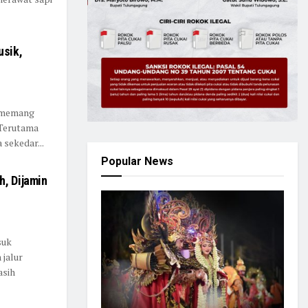
usik,
k memang
 Terutama
 sekedar...
Popular News
h, Dijamin
suk
 jalur
asih