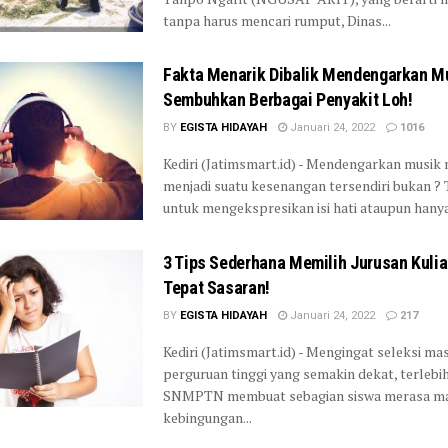
tanpa harus mencari rumput, Dinas...
Fakta Menarik Dibalik Mendengarkan M
Sembuhkan Berbagai Penyakit Loh!
BY
EGISTA HIDAYAH
Januari 24, 2022
1016
Kediri (Jatimsmart.id) - Mendengarkan musi
menjadi suatu kesenangan tersendiri bukan ?
untuk mengekspresikan isi hati ataupun hanya
3 Tips Sederhana Memilih Jurusan Kulia
Tepat Sasaran!
BY
EGISTA HIDAYAH
Januari 24, 2022
217
Kediri (Jatimsmart.id) - Mengingat seleksi ma
perguruan tinggi yang semakin dekat, terlebih
SNMPTN membuat sebagian siswa merasa m
kebingungan...