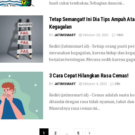
hasil cukai tembakau. Sebagian dana ini...
Tetap Semangat! Ini Dia Tips Ampuh Ata
Kegagalan
BY
JATIMSMART
Oktober 29, 2021
1841
Kediri (Jatimsmart.id) - Setiap orang pasti pe
merasakan kegagalan, karena hidup dan kega
berjalan beriringan. Merasa sedih karena gagal
3 Cara Cepat Hilangkan Rasa Cemas!
BY
JATIMSMART
Oktober 4, 2021
386
Kediri (jatimsmart.id) - Cemas adalah suatu ko
ditandai dengan rasa tidak nyaman, takut dan 
Munculnya rasa cemas ini...
1
2
…
5