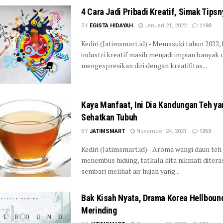
4 Cara Jadi Pribadi Kreatif, Simak Tipsn
BY
EGISTA HIDAYAH
Januari 21, 2022
1190
Kediri (Jatimsmart.id) - Memasuki tahun 2022, 
industri kreatif masih menjadi impian banyak 
mengexpresikan diri dengan kreatifitas...
Kaya Manfaat, Ini Dia Kandungan Teh ya
Sehatkan Tubuh
BY
JATIMSMART
November 24, 2021
1253
Kediri (Jatimsmart.id) - Aroma wangi daun teh
menembus hidung, tatkala kita nikmati diter
sembari melihat air hujan yang...
Bak Kisah Nyata, Drama Korea Hellbound
Merinding