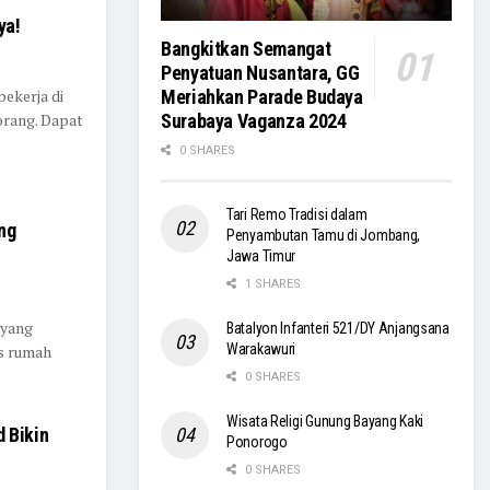
ya!
Bangkitkan Semangat
Penyatuan Nusantara, GG
bekerja di
Meriahkan Parade Budaya
orang. Dapat
Surabaya Vaganza 2024
0 SHARES
Tari Remo Tradisi dalam
ng
Penyambutan Tamu di Jombang,
Jawa Timur
1 SHARES
 yang
Batalyon Infanteri 521/DY Anjangsana
Warakawuri
as rumah
0 SHARES
Wisata Religi Gunung Bayang Kaki
 Bikin
Ponorogo
0 SHARES