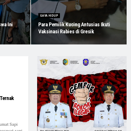
GAYA HIDUP
wa Ini
Para Pemilik Kucing Antusias Ikuti
Vaksinasi Rabies di Gresik
 Ternak
rumat Sapi
merawat sapi