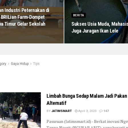
 Industri Peternakan di
BERITA
 BRILian Farm-Dompet
a Timur Gelar Sekolah
Sukses Usia Muda, Mahasis
Juga Juragan Ikan Lele
gory
Gaya Hidup
Tips
Limbah Bunga Sedap Malam Jadi Pakan
Alternatif
BY
JATIMSMART
April 3, 2023
147
Pasuruan (Jatimsmart.id) - Berkat inovasi Ng
Tanpo Ngarit (NGUSAP ARIT), yang berarti 