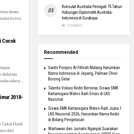
Konsulat Australia Peringati 75 Tahun
atian dunia
Hubungan Diplomatik Australia-
drama korea
Indonesia di Surabaya
0 SHARES
i Cocok
Recommended
ghujan
Santri Ponpes Al Fithrah Malang Harumkan
Nama Indonesia di Jepang, Palmae Choir
s didalam
Borong Gelar
uhu udara...
Talenta Vokasi Kediri Bersinar, Siswa SMK
Kartanegara Wates Raih Emas di LKS
imur 2018-
Nasional
t
Siswa SMK Kartanegara Wates Raih Juara 1
LKS Nasional 2026, Harumkan Nama Kediri
di Bidang Pengelasan
 Cukai Hasil
Wartawan dan Jurnalis Nganjuk Suarakan
ra dari