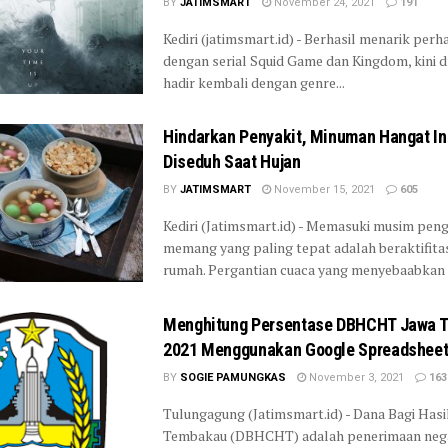
BY
JATIMSMART
November 24, 2021
191
Kediri (jatimsmart.id) - Berhasil menarik perh
dengan serial Squid Game dan Kingdom, kini 
hadir kembali dengan genre...
Hindarkan Penyakit, Minuman Hangat In
Diseduh Saat Hujan
BY
JATIMSMART
November 15, 2021
605
Kediri (Jatimsmart.id) - Memasuki musim pen
memang yang paling tepat adalah beraktifita
rumah. Pergantian cuaca yang menyebaabkan s
Menghitung Persentase DBHCHT Jawa T
2021 Menggunakan Google Spreadshee
BY
SOGIE PAMUNGKAS
November 3, 2021
163
Tulungagung (Jatimsmart.id) - Dana Bagi Hasil
Tembakau (DBHCHT) adalah penerimaan nega