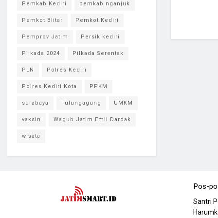
Pemkab Kediri
pemkab nganjuk
Pemkot Blitar
Pemkot Kediri
Pemprov Jatim
Persik kediri
Pilkada 2024
Pilkada Serentak
PLN
Polres Kediri
Polres Kediri Kota
PPKM
surabaya
Tulungagung
UMKM
vaksin
Wagub Jatim Emil Dardak
wisata
Pos-po
Santri 
Harumka