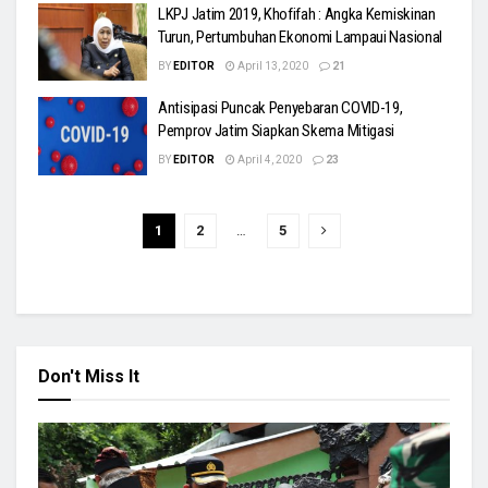
LKPJ Jatim 2019, Khofifah : Angka Kemiskinan
Turun, Pertumbuhan Ekonomi Lampaui Nasional
BY
EDITOR
April 13, 2020
21
Antisipasi Puncak Penyebaran COVID-19,
Pemprov Jatim Siapkan Skema Mitigasi
BY
EDITOR
April 4, 2020
23
1
2
…
5
Don't Miss It