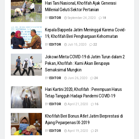
Hari Tani Nasional, Khofifah Ajak Generasi
Millenial Geluti Sektor Pertanian
BY
EDITOR
September 24, 2020
18
Kepala Bappeda Jatim Meninggal Karena Covid-
19, Khofifah Beri Penghargaan Kehormatan
BY
EDITOR
Juli 15, 2020
22
Jokowi Minta COVID-19 di Jatim Turun dalam 2
Pekan, Khofifah : Kami Akan Berupaya
Semaksimal Mungkin
BY
EDITOR
Juni 26, 2020
24
Hari Kartini 2020, Khofifah : Perempuan Harus
Tetap Tangguh Hadapi Pandemi COVID-19
BY
EDITOR
April 21, 2020
16
Khofifah Beri Bonus Atlet Jatim Berprestasi di
Ajang Peparpenas IX-2019
BY
EDITOR
April 19, 2020
21