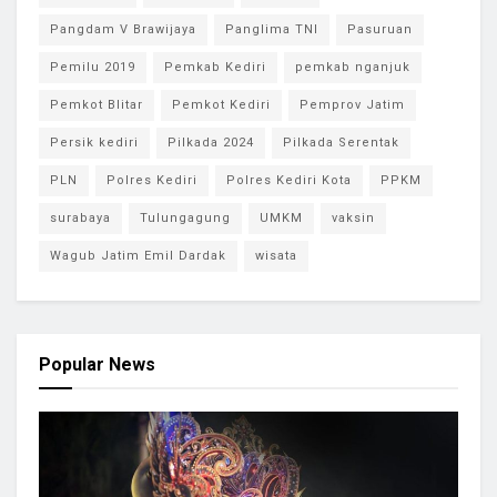
Pangdam V Brawijaya
Panglima TNI
Pasuruan
Pemilu 2019
Pemkab Kediri
pemkab nganjuk
Pemkot Blitar
Pemkot Kediri
Pemprov Jatim
Persik kediri
Pilkada 2024
Pilkada Serentak
PLN
Polres Kediri
Polres Kediri Kota
PPKM
surabaya
Tulungagung
UMKM
vaksin
Wagub Jatim Emil Dardak
wisata
Popular News