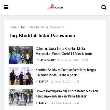
Home
Tag
Khofifah Indar Parawansa
Tag:
Khofifah Indar Parawansa
Gubernur Jawa Timur Khofifah Minta
Masyarakat Positif Covid-19 Masuk Isoter
BY
JATIMSMART
Februari 7, 2022
20
Khofifah Serahkan Bantuan Ventilator hingga
Pinjaman Modal Usaha di Kediri
BY
EDITOR
Oktober 3, 2020
25
Gowes Bareng di Kediri, Khofifah dan Mas Abu
Kampanyekan Gerakan ‘Pakai Masker’
BY
EDITOR
Oktober 3, 2020
23