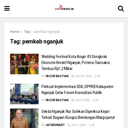
Home
Tag
pemkab nganjuk
Tag:
pemkab nganjuk
Wedding Festival Kota Angin #3 Dongkrak
Ekonomi Kreatif Nganjuk, Potensi Transaksi
Tembus Rp1,2 Miliar
BY
YACOB BASTIAN
Juli 24, 2026
0
Perkuat Implementasi SSK, DPPKB Kabupaten
Nganjuk Gelar Forum Konsultasi Publik
BY
YACOB BASTIAN
Juli 9, 2026
0
Sekda Nganjuk Nur Solekan Diperiksa Kejari
Terkait Dugaan Korupsi Bendungan Margopatut
BY
JATIMSMART
Juli 6, 2026
0