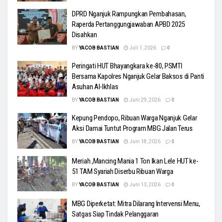
DPRD Nganjuk Rampungkan Pembahasan,
Raperda Pertanggungjawaban APBD 2025
Disahkan
BY
YACOB BASTIAN
Juli 1, 2026
0
Peringati HUT Bhayangkara ke-80, PSMTI
Bersama Kapolres Nganjuk Gelar Baksos di Panti
Asuhan Al-Ikhlas
BY
YACOB BASTIAN
Juni 29, 2026
0
Kepung Pendopo, Ribuan Warga Nganjuk Gelar
Aksi Damai Tuntut Program MBG Jalan Terus
BY
YACOB BASTIAN
Juni 18, 2026
0
Meriah ,Mancing Mania 1 Ton Ikan Lele HUT ke-
51 TAM Syariah Diserbu Ribuan Warga
BY
YACOB BASTIAN
Juni 13, 2026
0
MBG Diperketat: Mitra Dilarang Intervensi Menu,
Satgas Siap Tindak Pelanggaran