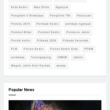
Kota Kediri
Mas Dhito
Nganjuk
Pangdam V Brawijaya
Panglima TNI
Pasuruan
Pemilu 2019
Pemkab Kediri
pemkab nganjuk
Pemkot Blitar
Pemkot Kediri
Pemprov Jatim
Persik kediri
Pilkada 2024
Pilkada Serentak
PLN
Polres Kediri
Polres Kediri Kota
PPKM
surabaya
Tulungagung
UMKM
vaksin
Wagub Jatim Emil Dardak
wisata
Popular News