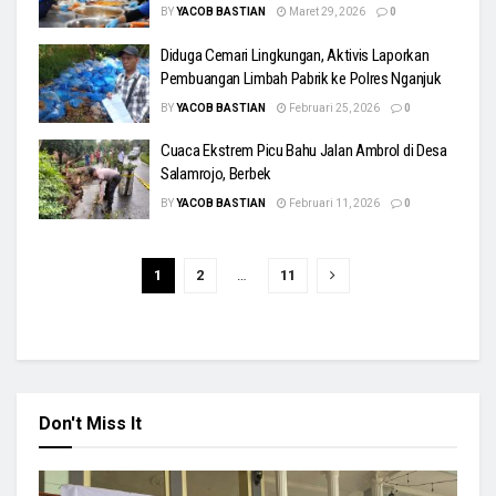
BY
YACOB BASTIAN
Maret 29, 2026
0
Diduga Cemari Lingkungan, Aktivis Laporkan
Pembuangan Limbah Pabrik ke Polres Nganjuk
BY
YACOB BASTIAN
Februari 25, 2026
0
Cuaca Ekstrem Picu Bahu Jalan Ambrol di Desa
Salamrojo, Berbek
BY
YACOB BASTIAN
Februari 11, 2026
0
1
2
…
11
Don't Miss It