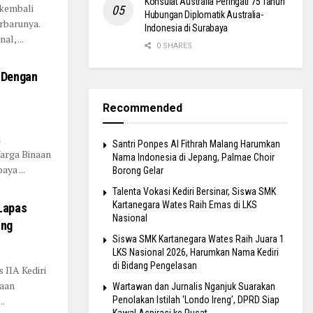
Konsulat Australia Peringati 75 Tahun
i kembali
Hubungan Diplomatik Australia-
rbarunya.
Indonesia di Surabaya
l, ...
0 SHARES
 Dengan
Recommended
i
Santri Ponpes Al Fithrah Malang Harumkan
arga Binaan
Nama Indonesia di Jepang, Palmae Choir
ya ...
Borong Gelar
Talenta Vokasi Kediri Bersinar, Siswa SMK
Kartanegara Wates Raih Emas di LKS
Lapas
Nasional
ung
Siswa SMK Kartanegara Wates Raih Juara 1
LKS Nasional 2026, Harumkan Nama Kediri
di Bidang Pengelasan
s IIA Kediri
naan
Wartawan dan Jurnalis Nganjuk Suarakan
..
Penolakan Istilah ‘Londo Ireng’, DPRD Siap
Kawal Aspirasi ke Pusat