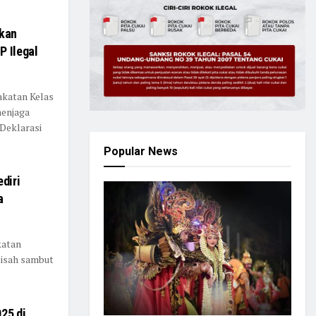
skan
P Ilegal
akatan Kelas
menjaga
 Deklarasi
Popular News
diri
a
katan
pisah sambut
25 di