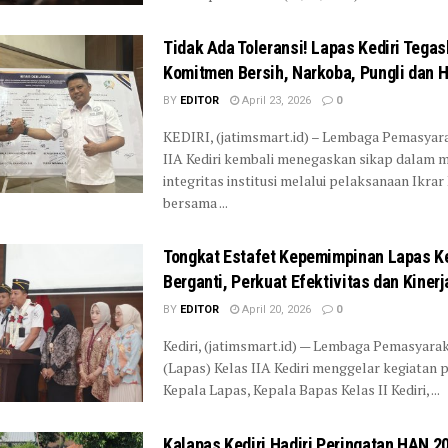
Tidak Ada Toleransi! Lapas Kediri Tega
Komitmen Bersih, Narkoba, Pungli dan H
BY
EDITOR
April 23, 2026
0
KEDIRI, (jatimsmart.id) – Lembaga Pemasyar
IIA Kediri kembali menegaskan sikap dalam 
integritas institusi melalui pelaksanaan Ikrar
bersama ...
Tongkat Estafet Kepemimpinan Lapas Ke
Berganti, Perkuat Efektivitas dan Kinerj
BY
EDITOR
April 20, 2026
0
Kediri, (jatimsmart.id) — Lembaga Pemasyara
(Lapas) Kelas IIA Kediri menggelar kegiatan 
Kepala Lapas, Kepala Bapas Kelas II Kediri, ...
Kalapas Kediri Hadiri Peringatan HAN 20