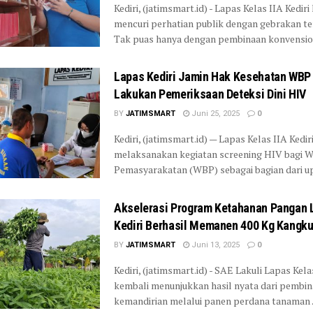
Kediri, (jatimsmart.id) - Lapas Kelas IIA Kedir
mencuri perhatian publik dengan gebrakan te
Tak puas hanya dengan pembinaan konvensiona
Lapas Kediri Jamin Hak Kesehatan WBP
Lakukan Pemeriksaan Deteksi Dini HIV
BY
JATIMSMART
Juni 25, 2025
0
Kediri, (jatimsmart.id) — Lapas Kelas IIA Kedir
melaksanakan kegiatan screening HIV bagi W
Pemasyarakatan (WBP) sebagai bagian dari upa
Akselerasi Program Ketahanan Pangan 
Kediri Berhasil Memanen 400 Kg Kangk
BY
JATIMSMART
Juni 13, 2025
0
Kediri, (jatimsmart.id) - SAE Lakuli Lapas Kela
kembali menunjukkan hasil nyata dari pembi
kemandirian melalui panen perdana tanaman .