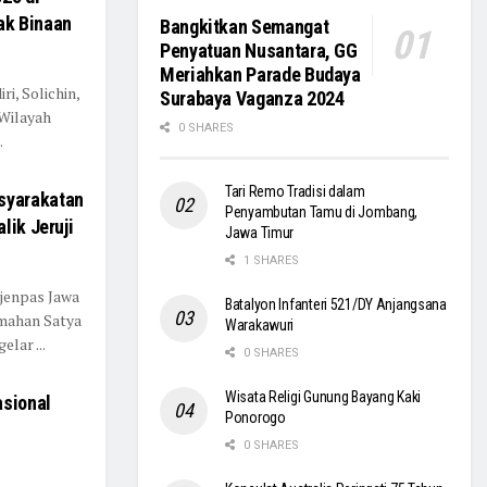
ak Binaan
Bangkitkan Semangat
Penyatuan Nusantara, GG
Meriahkan Parade Budaya
ri, Solichin,
Surabaya Vaganza 2024
Wilayah
0 SHARES
.
Tari Remo Tradisi dalam
syarakatan
Penyambutan Tamu di Jombang,
lik Jeruji
Jawa Timur
1 SHARES
tjenpas Jawa
Batalyon Infanteri 521/DY Anjangsana
mahan Satya
Warakawuri
lar ...
0 SHARES
Wisata Religi Gunung Bayang Kaki
sional
Ponorogo
0 SHARES