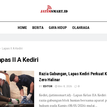
HOME
BERITA
GAYA HIDUP
OLAHRAGA
Lapas II A Kediri
pas II A Kediri
Razia Gabungan, Lapas Kediri Perkuat 
Zero Halinar
BY
EDITOR
Mei 8, 2026
0
Kediri, (jatimsmart.id) - Lapas Kelas IIA Kedir
razia gabungan blok hunian bersama aparat 
hukum pada Kamis (08/05/2026) mulai ...