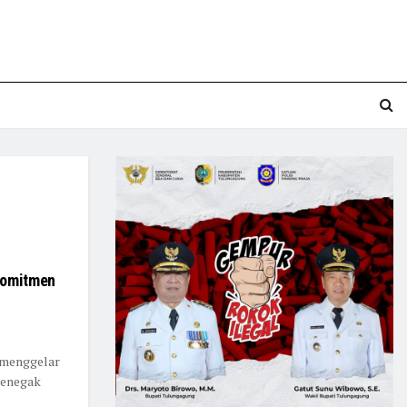
Komitmen
i menggelar
penegak