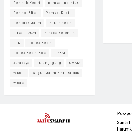
Pemkab Kediri
pemkab nganjuk
Pemkot Blitar
Pemkot Kediri
Pemprov Jatim
Persik kediri
Pilkada 2024
Pilkada Serentak
PLN
Polres Kediri
Polres Kediri Kota
PPKM
surabaya
Tulungagung
UMKM
vaksin
Wagub Jatim Emil Dardak
wisata
Pos-po
Santri 
Harumka