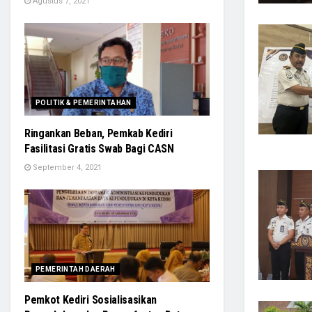
Agustus 7, 2021
POLITIK & PEMERINTAHAN
Ringankan Beban, Pemkab Kediri
Fasilitasi Gratis Swab Bagi CASN
September 4, 2021
PEMERINTAH DAERAH
Pemkot Kediri Sosialisasikan