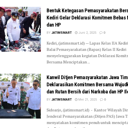
Bentuk Ketegasan Pemasyarakatan Bers
Kediri Gelar Deklarasi Komitmen Bebas
dan HP
BY
JATIMSMART
Juni 2, 2025
0
Kediri, (jatimsmart.id) — Lapas Kelas IIA Kedi
Balai Pemasyarakatan (Bapas) Kelas II Kediri
menyelenggarakan kegiatan Deklarasi Komi
Bersama Menciptakan ...
Kanwil Ditjen Pemasyarakatan Jawa Tim
Deklarasikan Komitmen Bersama Wujud
dan Rutan Bersih dari Narkoba dan HP Il
BY
JATIMSMART
Mei 21, 2025
0
Sidoarjo, (jatimsmart.id) - Kantor Wilayah Di
Jenderal Pemasyarakatan (Ditjen PAS) Jawa 
menyatakan komitmen penuh untuk mencipt