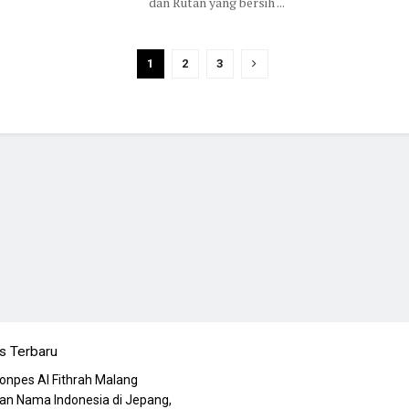
dan Rutan yang bersih ...
1
2
3
s Terbaru
Ponpes Al Fithrah Malang
n Nama Indonesia di Jepang,