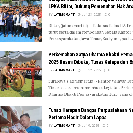
LPKA Blitar, Dukung Pemenuhan Hak An
BY
JATIMSMART
Juli 23, 2025
0
Blitar, (jatimsmart.id) — Kalapas Kelas IIA Kedi
turut serta dalam rombongan Kepala Kantor 
Pemasyarakatan Jawa Timur, Kadiyono, pada ..
Perkemahan Satya Dharma Bhakti Pema
2025 Resmi Dibuka, Tunas Kelapa dari Ba
BY
JATIMSMART
Juli 22, 2025
0
Surabaya, (jatimsmart.id) - Kantor Wilayah Di
Timur secara resmi membuka kegiatan Perke
Dharma Bhakti Pemasyarakatan 2025, yang dige
Tunas Harapan Bangsa Perpustakaan Na
Pertama Hadir Dalam Lapas
BY
JATIMSMART
Juli 9, 2025
0