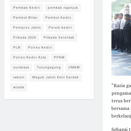
Pemkab Kediri
pemkab nganjuk
Pemkot Blitar
Pemkot Kediri
Pemprov Jatim
Persik kediri
Pilkada 2024
Pilkada Serentak
PLN
Polres Kediri
Polres Kediri Kota
PPKM
surabaya
Tulungagung
UMKM
vaksin
Wagub Jatim Emil Dardak
“Razia g
wisata
pengamana
terus be
bersama 
berkelanj
Sebagai t