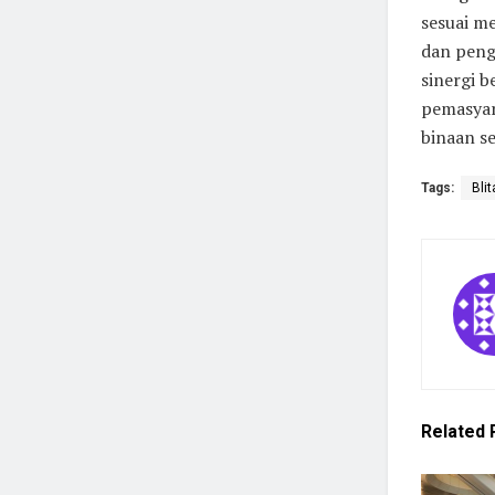
sesuai m
dan peng
sinergi 
pemasyar
binaan s
Tags:
Blit
Related