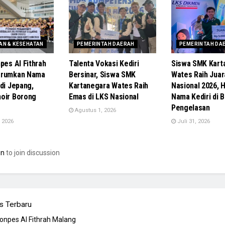
AN & KESEHATAN
PEMERINTAH DAERAH
PEMERINTAH DA
pes Al Fithrah
Talenta Vokasi Kediri
Siswa SMK Kart
arumkan Nama
Bersinar, Siswa SMK
Wates Raih Juar
di Jepang,
Kartanegara Wates Raih
Nasional 2026, 
oir Borong
Emas di LKS Nasional
Nama Kediri di 
Pengelasan
Agustus 1, 2026
 2026
Juli 31, 2026
in
to join discussion
s Terbaru
Ponpes Al Fithrah Malang