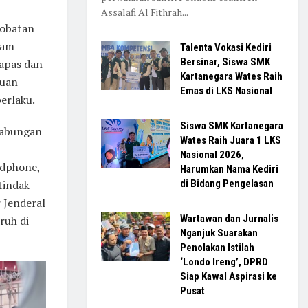
Assalafi Al Fithrah...
-obatan
jam
Talenta Vokasi Kediri
Bersinar, Siswa SMK
lapas dan
Kartanegara Wates Raih
muan
Emas di LKS Nasional
erlaku.
Siswa SMK Kartanegara
 gabungan
Wates Raih Juara 1 LKS
Nasional 2026,
ndphone,
Harumkan Nama Kediri
di Bidang Pengelasan
 tindak
 Jenderal
Wartawan dan Jurnalis
ruh di
Nganjuk Suarakan
Penolakan Istilah
‘Londo Ireng’, DPRD
Siap Kawal Aspirasi ke
Pusat