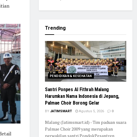
itian
Trending
PENDIDIKAN & KESEHATAN
Santri Ponpes Al Fithrah Malang
Harumkan Nama Indonesia di Jepang,
Palmae Choir Borong Gelar
BY
JATIMSMART
Agustus 5, 2026
0
Malang (Jatimsmart.id) - Tim paduan suara
Palmae Choir 2009 yang merupakan
etail
perwakilan santri PondokPesantren