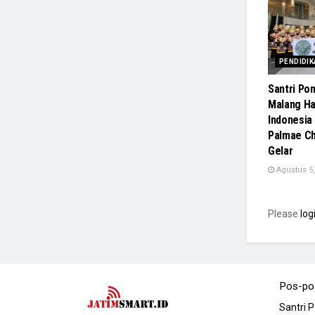
PENDIDIK
Santri Pon
Malang H
Indonesia 
Palmae Ch
Gelar
Agustus 5,
Please
log
Pos-po
Santri 