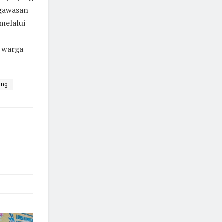
ngawasan
melalui
 warga
ung