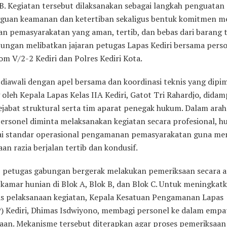
B. Kegiatan tersebut dilaksanakan sebagai langkah penguatan 
gguan keamanan dan ketertiban sekaligus bentuk komitmen m
an pemasyarakatan yang aman, tertib, dan bebas dari barang t
bungan melibatkan jajaran petugas Lapas Kediri bersama perso
m V/2-2 Kediri dan Polres Kediri Kota.
 diawali dengan apel bersama dan koordinasi teknis yang dipi
oleh Kepala Lapas Kelas IIA Kediri, Gatot Tri Rahardjo, didam
pejabat struktural serta tim aparat penegak hukum. Dalam ara
personel diminta melaksanakan kegiatan secara profesional, h
ai standar operasional pengamanan pemasyarakatan guna me
an razia berjalan tertib dan kondusif.
l, petugas gabungan bergerak melakukan pemeriksaan secara 
 kamar hunian di Blok A, Blok B, dan Blok C. Untuk meningkat
tas pelaksanaan kegiatan, Kepala Kesatuan Pengamanan Lapas
) Kediri, Dhimas Isdwiyono, membagi personel ke dalam empa
aan. Mekanisme tersebut diterapkan agar proses pemeriksaan