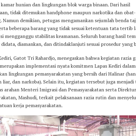
 kamar hunian dan lingkungan blok warga binaan. Dari hasil
aan, tidak ditemukan handphone maupun narkotika dan obat
g. Namun demikian, petugas mengamankan sejumlah benda ta
erta beberapa barang yang tidak sesuai ketentuan tata tertib 
si mengganggu stabilitas keamanan. Seluruh barang hasil te
didata, diamankan, dan ditindaklanjuti sesuai prosedur yang b
Kediri, Gatot Tri Rahardjo, menegaskan bahwa kegiatan razia
 merupakan implementasi nyata komitmen Lapas Kediri dalam
an lingkungan pemasyarakatan yang bersih dari Halinar (ha
liar, dan narkoba). Selain itu, kegiatan tersebut juga menjadi
tas arahan Menteri Imigrasi dan Pemasyarakatan serta Direktur
akatan, Mashudi, terkait pelaksanaan razia rutin dan menyelu
satuan kerja pemasyarakatan.