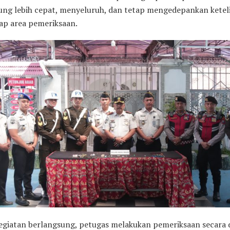
ung lebih cepat, menyeluruh, dan tetap mengedepankan ketel
iap area pemeriksaan.
egiatan berlangsung, petugas melakukan pemeriksaan secara d