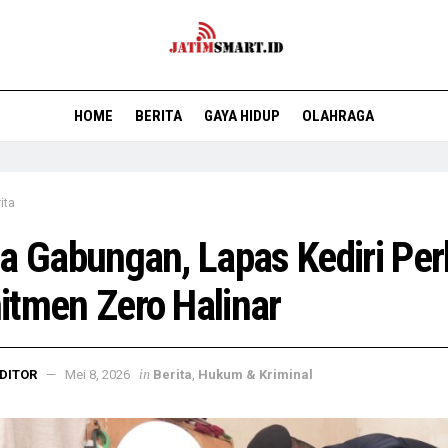
HOME
BERITA
GAYA HIDUP
OLAHRAGA
ita
a Gabungan, Lapas Kediri Per
tmen Zero Halinar
in
DITOR
Mei 8, 2026
Berita
,
Hukum & Kriminal