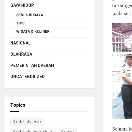
berlangs
GAYA HIDUP
pada set
SENI & BUDAYA
TIPS
WISATA & KULINER
NASIONAL
OLAHRAGA
PEMERINTAH DAERAH
UNCATEGORIZED
Topics
Bank Indonesia
Selama k
Bank Indonesia Kediri
Bansos