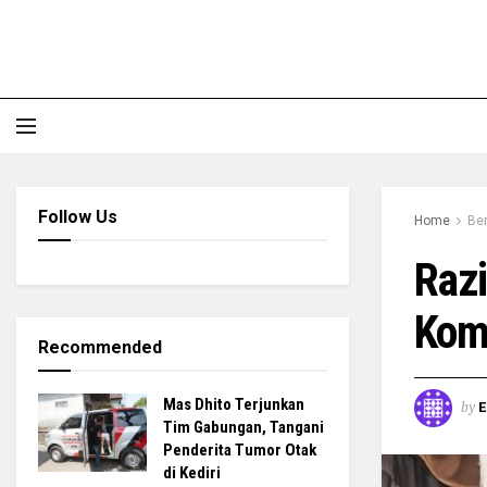
Follow Us
Home
Ber
Razi
Komi
Recommended
Mas Dhito Terjunkan
by
E
Tim Gabungan, Tangani
Penderita Tumor Otak
di Kediri