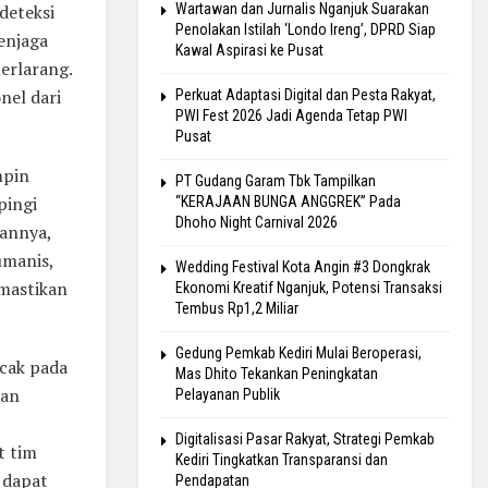
deteksi
Wartawan dan Jurnalis Nganjuk Suarakan
Penolakan Istilah ‘Londo Ireng’, DPRD Siap
enjaga
Kawal Aspirasi ke Pusat
erlarang.
nel dari
Perkuat Adaptasi Digital dan Pesta Rakyat,
PWI Fest 2026 Jadi Agenda Tetap PWI
Pusat
mpin
PT Gudang Garam Tbk Tampilkan
pingi
“KERAJAAN BUNGA ANGGREK” Pada
Dhoho Night Carnival 2026
hannya,
umanis,
Wedding Festival Kota Angin #3 Dongkrak
mastikan
Ekonomi Kreatif Nganjuk, Potensi Transaksi
Tembus Rp1,2 Miliar
Gedung Pemkab Kediri Mulai Beroperasi,
acak pada
Mas Dhito Tekankan Peningkatan
kan
Pelayanan Publik
Digitalisasi Pasar Rakyat, Strategi Pemkab
t tim
Kediri Tingkatkan Transparansi dan
 dapat
Pendapatan