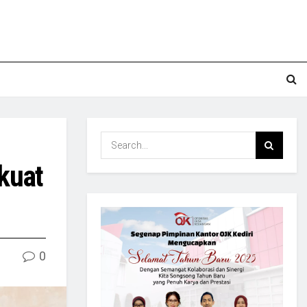
kuat
0