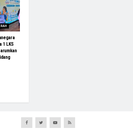
ERAH
anegara
a 1 LKS
Harumkan
Bidang