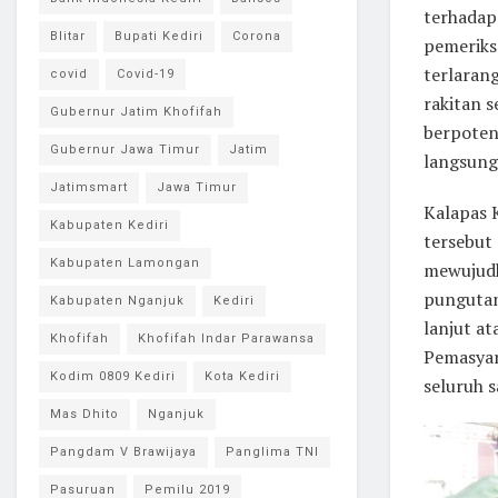
terhadap
Blitar
Bupati Kediri
Corona
pemeriks
terlaran
covid
Covid-19
rakitan s
Gubernur Jatim Khofifah
berpoten
Gubernur Jawa Timur
Jatim
langsung 
Jatimsmart
Jawa Timur
Kalapas 
Kabupaten Kediri
tersebut
Kabupaten Lamongan
mewujudk
pungutan 
Kabupaten Nganjuk
Kediri
lanjut a
Khofifah
Khofifah Indar Parawansa
Pemasyar
Kodim 0809 Kediri
Kota Kediri
seluruh 
Mas Dhito
Nganjuk
Pangdam V Brawijaya
Panglima TNI
Pasuruan
Pemilu 2019