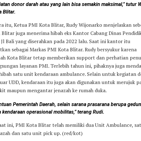
iatan donor darah atau yang lain bisa semakin maksimal,” tutur W
 Blitar.
a itu, Ketua PMI Kota Blitar, Rudy Wijonarko menjelaskan se
 Blitar juga menerima hibah eks Kantor Cabang Dinas Pendidi
 Jl Bali yang diserahkan pada 2022 lalu. Saat ini kantor itu
tkan sebagai Markas PMI Kota Blitar. Rudy bersyukur karena
ah Kota Blitar tetap memberikan support dan perhatian pen
gsungan layanan PMI. Terlebih tahun ini, pihaknya juga mend
hibah satu unit kendaraan ambulance. Selain untuk kegiatan 
 luar UDD, kendaraan itu juga akan digunakan untuk merujuk pa
kit maupun mengantar jenazah ke rumah duka.
ntuan Pemerintah Daerah, selain sarana prasarana berupa gedun
a kendaraan operasional mobilitas,” terang Rudi.
at ini, PMI Kota Blitar telah memiliki dua Unit Ambulance, sa
azah dan satu unit pick up. (red/kot)