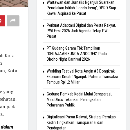
Wartawan dan Jurnalis Nganjuk Suarakan
Penolakan Istilah ‘Londo Ireng’, DPRD Siap
Kawal Aspirasi ke Pusat
Perkuat Adaptasi Digital dan Pesta Rakyat,
PWI Fest 2026 Jadi Agenda Tetap PWI
Pusat
PT Gudang Garam Tbk Tampilkan
“KERAJAAN BUNGA ANGGREK” Pada
li Kota
Dhoho Night Carnival 2026
m
an, Kota
Wedding Festival Kota Angin #3 Dongkrak
Ekonomi Kreatif Nganjuk, Potensi Transaksi
Tembus Rp1,2 Miliar
ce yang
Gedung Pemkab Kediri Mulai Beroperasi,
sehatan.
Mas Dhito Tekankan Peningkatan
Pelayanan Publik
nan pada
a.
Digitalisasi Pasar Rakyat, Strategi Pemkab
Kediri Tingkatkan Transparansi dan
 dalam
Pendapatan