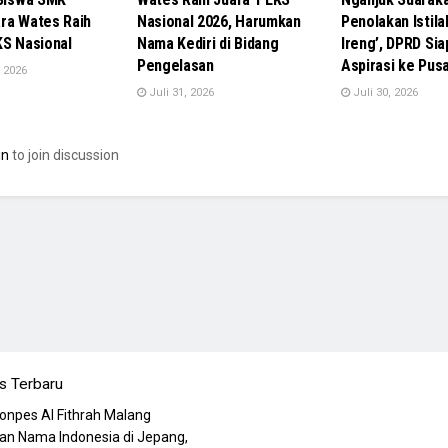
ra Wates Raih
Nasional 2026, Harumkan
Penolakan Istila
KS Nasional
Nama Kediri di Bidang
Ireng’, DPRD Sia
Pengelasan
Aspirasi ke Pus
 2026
Juli 31, 2026
Juli 30, 2026
in
to join discussion
s Terbaru
Ponpes Al Fithrah Malang
n Nama Indonesia di Jepang,