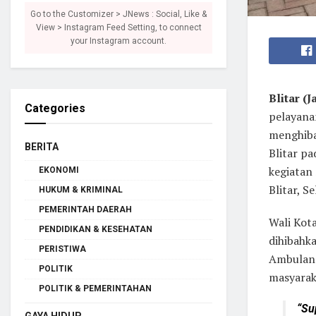
Go to the Customizer > JNews : Social, Like &
View > Instagram Feed Setting, to connect
your Instagram account.
Blitar (
Categories
pelayana
menghiba
BERITA
Blitar p
kegiatan
EKONOMI
Blitar, S
HUKUM & KRIMINAL
PEMERINTAH DAERAH
Wali Kota
PENDIDIKAN & KESEHATAN
dihibahk
PERISTIWA
Ambulanc
POLITIK
masyaraka
POLITIK & PEMERINTAHAN
“Su