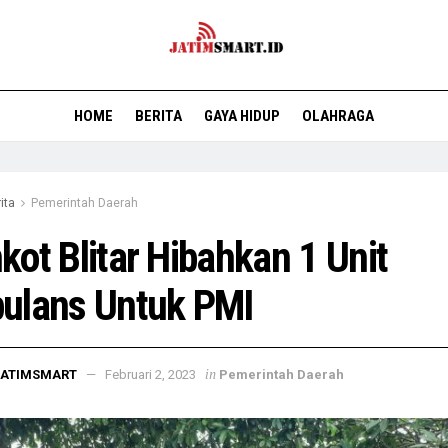
HOME
BERITA
GAYA HIDUP
OLAHRAGA
ita
Pemerintah Daerah
ot Blitar Hibahkan 1 Unit
ulans Untuk PMI
in
JATIMSMART
Februari 2, 2023
Pemerintah Daerah