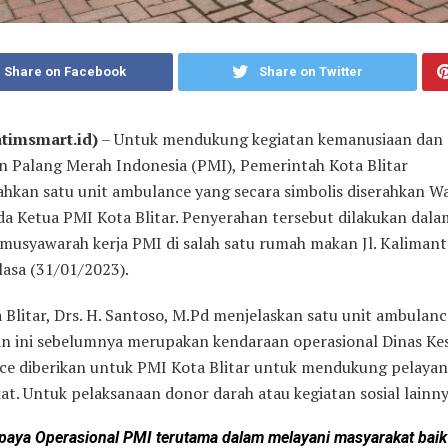
Share on Facebook
Share on Twitter
Jatimsmart.id)
– Untuk mendukung kegiatan kemanusiaan dan
n Palang Merah Indonesia (PMI), Pemerintah Kota Blitar
hkan satu unit ambulance yang secara simbolis diserahkan Wa
ada Ketua PMI Kota Blitar. Penyerahan tersebut dilakukan dala
 musyawarah kerja PMI di salah satu rumah makan Jl. Kalimant
elasa (31/01/2023).
 Blitar, Drs. H. Santoso, M.Pd menjelaskan satu unit ambulan
an ini sebelumnya merupakan kendaraan operasional Dinas Ke
e diberikan untuk PMI Kota Blitar untuk mendukung pelaya
t. Untuk pelaksanaan donor darah atau kegiatan sosial lainny
paya Operasional PMI terutama dalam melayani masyarakat baik