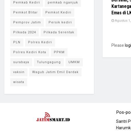
Pemkab Kediri
pemkab nganjuk
Kartanega
Emas di L
Pemkot Blitar
Pemkot Kediri
Agustus 1,
Pemprov Jatim
Persik kediri
Pilkada 2024
Pilkada Serentak
PLN
Polres Kediri
Please
log
Polres Kediri Kota
PPKM
surabaya
Tulungagung
UMKM
vaksin
Wagub Jatim Emil Dardak
wisata
Pos-po
Santri 
Harumka