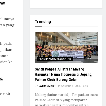
ali
belumnya
Trending
kan yang
uh pada
apatkan
donor
PENDIDIKAN & KESEHATAN
sien ke
Santri Ponpes Al Fithrah Malang
Harumkan Nama Indonesia di Jepang,
g,
Palmae Choir Borong Gelar
BY
JATIMSMART
Agustus 5, 2026
0
tu unit
Malang (Jatimsmart.id) - Tim paduan suara
Palmae Choir 2009 yang merupakan
perwakilan santri PondokPesantren