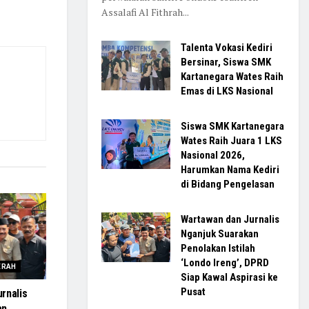
Assalafi Al Fithrah...
Talenta Vokasi Kediri
Bersinar, Siswa SMK
Kartanegara Wates Raih
Emas di LKS Nasional
Siswa SMK Kartanegara
Wates Raih Juara 1 LKS
Nasional 2026,
Harumkan Nama Kediri
di Bidang Pengelasan
Wartawan dan Jurnalis
Nganjuk Suarakan
Penolakan Istilah
‘Londo Ireng’, DPRD
ERAH
Siap Kawal Aspirasi ke
Pusat
rnalis
an