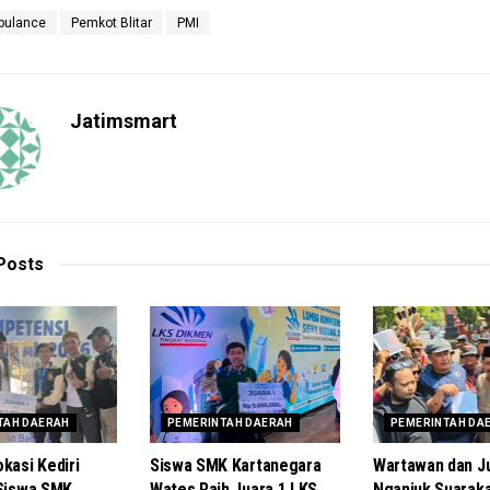
ulance
Pemkot Blitar
PMI
Jatimsmart
Posts
TAH DAERAH
PEMERINTAH DAERAH
PEMERINTAH DA
kasi Kediri
Siswa SMK Kartanegara
Wartawan dan Ju
 Siswa SMK
Wates Raih Juara 1 LKS
Nganjuk Suarak