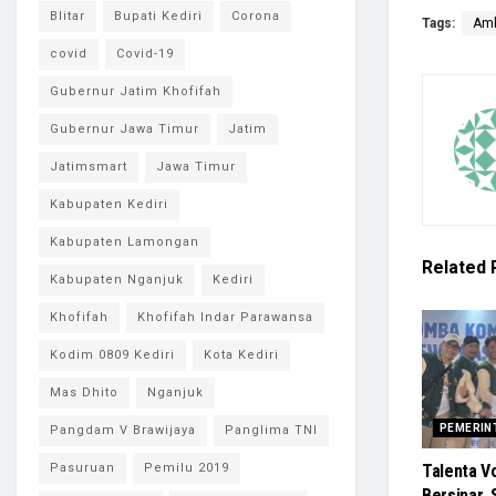
Blitar
Bupati Kediri
Corona
Tags:
Amb
covid
Covid-19
Gubernur Jatim Khofifah
Gubernur Jawa Timur
Jatim
Jatimsmart
Jawa Timur
Kabupaten Kediri
Kabupaten Lamongan
Related
Kabupaten Nganjuk
Kediri
Khofifah
Khofifah Indar Parawansa
Kodim 0809 Kediri
Kota Kediri
Mas Dhito
Nganjuk
PEMERIN
Pangdam V Brawijaya
Panglima TNI
Talenta Vo
Pasuruan
Pemilu 2019
Bersinar,