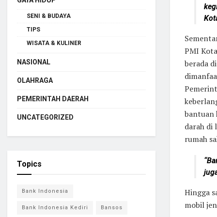
GAYA HIDUP
keg
SENI & BUDAYA
Kota
TIPS
Sementar
WISATA & KULINER
PMI Kota
NASIONAL
berada di
dimanfaa
OLAHRAGA
Pemerint
PEMERINTAH DAERAH
keberlan
bantuan 
UNCATEGORIZED
darah di
rumah sa
“Ba
Topics
jug
Hingga sa
Bank Indonesia
mobil jen
Bank Indonesia Kediri
Bansos