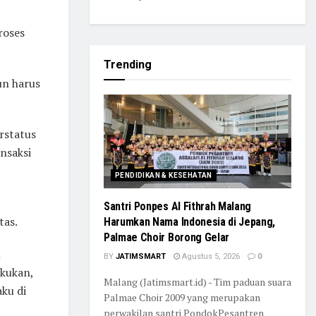
roses
Trending
un harus
rstatus
nsaksi
PENDIDIKAN & KESEHATAN
Santri Ponpes Al Fithrah Malang
tas.
Harumkan Nama Indonesia di Jepang,
Palmae Choir Borong Gelar
n
BY
JATIMSMART
Agustus 5, 2026
0
akukan,
Malang (Jatimsmart.id) - Tim paduan suara
ku di
Palmae Choir 2009 yang merupakan
perwakilan santri PondokPesantren