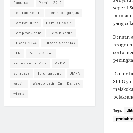
Pasuruan
Pemilu 2019
seperti S
Pemkab Kediri
pemkab nganjuk
permaina
yang cuku
Pemkot Blitar
Pemkot Kediri
Pemprov Jatim
Persik kediri
Dengan a
program 
Pilkada 2024
Pilkada Serentak
serta me
PLN
Polres Kediri
peningka
Polres Kediri Kota
PPKM
Dan untu
surabaya
Tulungagung
UMKM
SPPG yan
vaksin
Wagub Jatim Emil Dardak
melakuka
wisata
pelaksana
Tags:
Blit
pemkab n