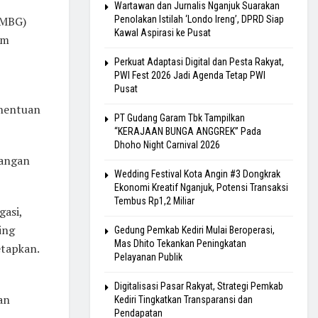
Wartawan dan Jurnalis Nganjuk Suarakan
(MBG)
Penolakan Istilah ‘Londo Ireng’, DPRD Siap
Kawal Aspirasi ke Pusat
am
Perkuat Adaptasi Digital dan Pesta Rakyat,
PWI Fest 2026 Jadi Agenda Tetap PWI
Pusat
enentuan
PT Gudang Garam Tbk Tampilkan
“KERAJAAN BUNGA ANGGREK” Pada
Dhoho Night Carnival 2026
nangan
Wedding Festival Kota Angin #3 Dongkrak
Ekonomi Kreatif Nganjuk, Potensi Transaksi
Tembus Rp1,2 Miliar
gasi,
ing
Gedung Pemkab Kediri Mulai Beroperasi,
Mas Dhito Tekankan Peningkatan
etapkan.
Pelayanan Publik
Digitalisasi Pasar Rakyat, Strategi Pemkab
an
Kediri Tingkatkan Transparansi dan
Pendapatan