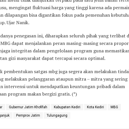
usu, mengingat fluktuasi harga yang tinggi karena ada permai
n dilapangan bisa digantikan fokus pada pemenuhan kebutuha
p. Ujar Nanik.
danya penegasan ini, diharapkan seluruh pihak yang terlibat 
MBG dapat menjalankan peran masing-masing secara propors
njaga integritas dalam pengelolaan program guna memastika
tan gizi masyarakat dapat tercapai secara optimal.
k pembentukan satgas mbg juga segera akan melakukan tinda
g melakukan pelanggaran ataupun mitra – mitra yang sering
n intervensi untuk mendapatkan keuntungan pribadi dalam
an program makan bergizi gratis. (*)
ar
Gubernur Jatim Khofifah
Kabupaten Kediri
Kota Kediri
MBG
ganjuk
Pemprov Jatim
Tulungagung