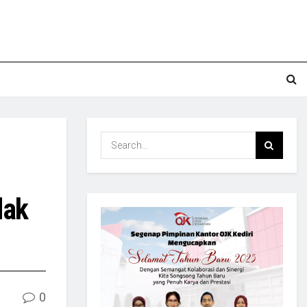
dak
0