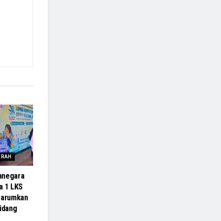
ERAH
anegara
a 1 LKS
Harumkan
Bidang