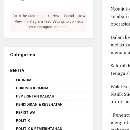
Nganjuk 
kembali 
Go to the Customizer > JNews : Social, Like &
View > Instagram Feed Setting, to connect
operasio
your Instagram account.
Dalam ke
melakuka
menu ma
Categories
Seluruh 
BERITA
tenaga ah
EKONOMI
Wakil Kep
HUKUM & KRIMINAL
Nanik Su
PEMERINTAH DAERAH
untuk me
PENDIDIKAN & KESEHATAN
PERISTIWA
“Penentu
POLITIK
menginte
makanan,
POLITIK & PEMERINTAHAN