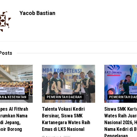
Yacob Bastian
Posts
AN & KESEHATAN
PEMERINTAH DAERAH
PEMERINTAH DA
pes Al Fithrah
Talenta Vokasi Kediri
Siswa SMK Kart
arumkan Nama
Bersinar, Siswa SMK
Wates Raih Juar
di Jepang,
Kartanegara Wates Raih
Nasional 2026, 
oir Borong
Emas di LKS Nasional
Nama Kediri di 
Pengelasan