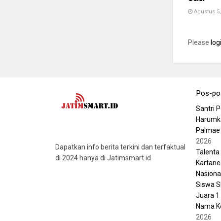
Agustus 5,
Please
log
Pos-po
Santri 
Harumka
Palmae 
2026
Dapatkan info berita terkini dan terfaktual
Talenta
di 2024 hanya di Jatimsmart.id
Kartane
Nasiona
Siswa S
Juara 1
Nama Ke
2026