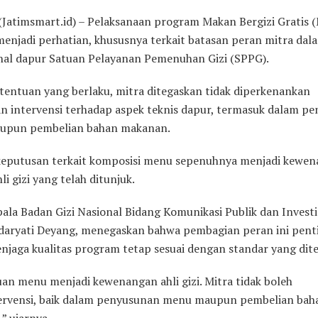
(Jatimsmart.id) – Pelaksanaan program Makan Bergizi Gratis 
menjadi perhatian, khususnya terkait batasan peran mitra dal
nal dapur Satuan Pelayanan Pemenuhan Gizi (SPPG).
tentuan yang berlaku, mitra ditegaskan tidak diperkenankan
n intervensi terhadap aspek teknis dapur, termasuk dalam p
upun pembelian bahan makanan.
keputusan terkait komposisi menu sepenuhnya menjadi kewe
li gizi yang telah ditunjuk.
ala Badan Gizi Nasional Bidang Komunikasi Publik dan Investi
daryati Deyang, menegaskan bahwa pembagian peran ini pent
njaga kualitas program tetap sesuai dengan standar yang dit
an menu menjadi kewenangan ahli gizi. Mitra tidak boleh
rvensi, baik dalam penyusunan menu maupun pembelian bah
” ujarnya.