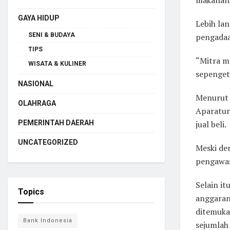
GAYA HIDUP
Lebih lan
pengadaa
SENI & BUDAYA
TIPS
“Mitra m
WISATA & KULINER
sepenget
NASIONAL
Menurut 
OLAHRAGA
Aparatur
jual beli.
PEMERINTAH DAERAH
UNCATEGORIZED
Meski de
pengawas
Selain i
Topics
anggaran 
ditemuka
Bank Indonesia
sejumlah 