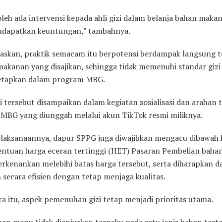
oleh ada intervensi kepada ahli gizi dalam belanja bahan maka
dapatkan keuntungan,” tambahnya.
askan, praktik semacam itu berpotensi berdampak langsung 
 makanan yang disajikan, sehingga tidak memenuhi standar gizi
tetapkan dalam program MBG.
 tersebut disampaikan dalam kegiatan sosialisasi dan arahan t
MBG yang diunggah melalui akun TikTok resmi miliknya.
laksanaannya, dapur SPPG juga diwajibkan mengacu dibawah 
entuan harga eceran tertinggi (HET) Pasaran Pembelian baha
erkenankan melebihi batas harga tersebut, serta diharapkan d
 secara efisien dengan tetap menjaga kualitas.
a itu, aspek pemenuhan gizi tetap menjadi prioritas utama.
an menu tidak dianjurkan terpaku pada satu jenis bahan tert