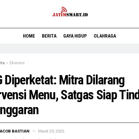
HOME
BERITA
GAYA HIDUP
OLAHRAGA
ita
Ekonomi
Diperketat: Mitra Dilarang
rvensi Menu, Satgas Siap Tin
anggaran
ACOB BASTIAN
Maret 29, 2026