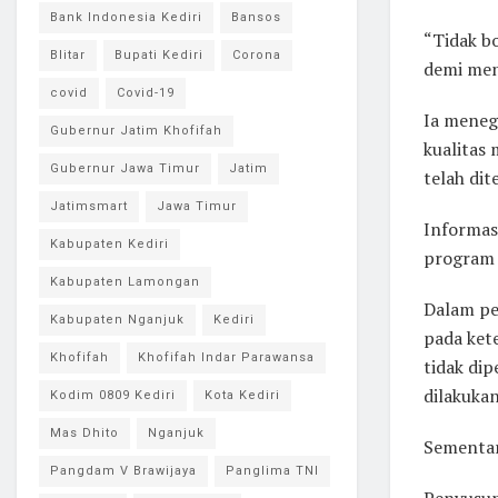
Bank Indonesia Kediri
Bansos
“Tidak b
Blitar
Bupati Kediri
Corona
demi men
covid
Covid-19
Ia meneg
Gubernur Jatim Khofifah
kualitas
Gubernur Jawa Timur
Jatim
telah di
Jatimsmart
Jawa Timur
Informasi
Kabupaten Kediri
program 
Kabupaten Lamongan
Dalam pe
Kabupaten Nganjuk
Kediri
pada ket
Khofifah
Khofifah Indar Parawansa
tidak dip
dilakukan
Kodim 0809 Kediri
Kota Kediri
Mas Dhito
Nganjuk
Sementar
Pangdam V Brawijaya
Panglima TNI
Penyusun