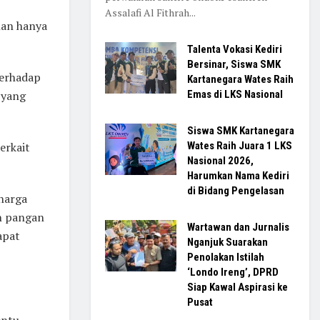
Assalafi Al Fithrah...
nan hanya
Talenta Vokasi Kediri
Bersinar, Siswa SMK
terhadap
Kartanegara Wates Raih
 yang
Emas di LKS Nasional
Siswa SMK Kartanegara
erkait
Wates Raih Juara 1 LKS
Nasional 2026,
Harumkan Nama Kediri
di Bidang Pengelasan
harga
n pangan
Wartawan dan Jurnalis
apat
Nganjuk Suarakan
Penolakan Istilah
‘Londo Ireng’, DPRD
Siap Kawal Aspirasi ke
Pusat
entu,