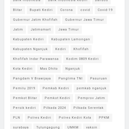
Bank Indonesia
Bank Indonesia Kediri
Bansos
Blitar
Bupati Kediri
Corona
covid
Covid-19
Gubernur Jatim Khofifah
Gubernur Jawa Timur
Jatim
Jatimsmart
Jawa Timur
Kabupaten Kediri
Kabupaten Lamongan
Kabupaten Nganjuk
Kediri
Khofifah
Khofifah Indar Parawansa
Kodim 0809 Kediri
Kota Kediri
Mas Dhito
Nganjuk
Pangdam V Brawijaya
Panglima TNI
Pasuruan
Pemilu 2019
Pemkab Kediri
pemkab nganjuk
Pemkot Blitar
Pemkot Kediri
Pemprov Jatim
Persik kediri
Pilkada 2024
Pilkada Serentak
PLN
Polres Kediri
Polres Kediri Kota
PPKM
surabaya
Tulungagung
UMKM
vaksin