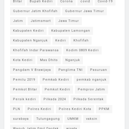
Blitar
Bupati Kediri
Corona
covid
Covid-19
Gubernur Jatim Khofifah
Gubernur Jawa Timur
Jatim
Jatimsmart
Jawa Timur
Kabupaten Kediri
Kabupaten Lamongan
Kabupaten Nganjuk
Kediri
Khofifah
Khofifah Indar Parawansa
Kodim 0809 Kediri
Kota Kediri
Mas Dhito
Nganjuk
Pangdam V Brawijaya
Panglima TNI
Pasuruan
Pemilu 2019
Pemkab Kediri
pemkab nganjuk
Pemkot Blitar
Pemkot Kediri
Pemprov Jatim
Persik kediri
Pilkada 2024
Pilkada Serentak
PLN
Polres Kediri
Polres Kediri Kota
PPKM
surabaya
Tulungagung
UMKM
vaksin
Wagub Jatim Emil Dardak
wisata