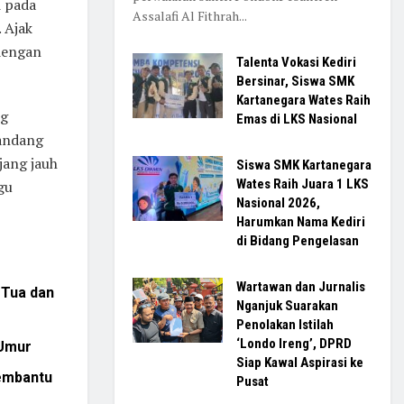
i pada
Assalafi Al Fithrah...
 Ajak
dengan
Talenta Vokasi Kediri
Bersinar, Siswa SMK
Kartanegara Wates Raih
ng
Emas di LKS Nasional
pandang
jang jauh
Siswa SMK Kartanegara
Wates Raih Juara 1 LKS
gu
Nasional 2026,
Harumkan Nama Kediri
di Bidang Pengelasan
Wartawan dan Jurnalis
 Tua dan
Nganjuk Suarakan
Penolakan Istilah
‘Londo Ireng’, DPRD
 Umur
Siap Kawal Aspirasi ke
Membantu
Pusat