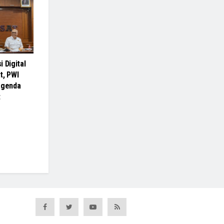
 Digital
t, PWI
Agenda
t