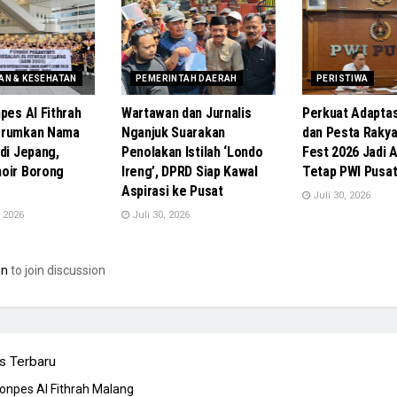
AN & KESEHATAN
PEMERINTAH DAERAH
PERISTIWA
pes Al Fithrah
Wartawan dan Jurnalis
Perkuat Adaptasi
arumkan Nama
Nganjuk Suarakan
dan Pesta Rakya
di Jepang,
Penolakan Istilah ‘Londo
Fest 2026 Jadi 
oir Borong
Ireng’, DPRD Siap Kawal
Tetap PWI Pusa
Aspirasi ke Pusat
Juli 30, 2026
 2026
Juli 30, 2026
in
to join discussion
s Terbaru
Ponpes Al Fithrah Malang