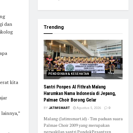
ang
gi dan
Trending
ikolog
dapa
PENDIDIKAN & KESEHATAN
erat kita
Santri Ponpes Al Fithrah Malang
Harumkan Nama Indonesia di Jepang,
ajar
Palmae Choir Borong Gelar
BY
JATIMSMART
Agustus 5, 2026
0
lainnya,”
Malang (Jatimsmart.id) - Tim paduan suara
Palmae Choir 2009 yang merupakan
perwakilan santri PondokPesantren