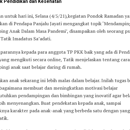
k Pendidikan dan Kesehatan
n untuk hari ini, Selasa (4/5/21),kegiatan Pondok Ramadan y
akan di Pendapa Panjalu Jayati mengangkat topik ‘Mendampin
ng Anak Dalam Masa Pandemi’, disampaikan oleh seorang ps
Tatik Imadatus Sa’adati.
parannya kepada para anggota TP PKK baik yang ada di Pen
ang mengikuti secara online, Tatik menjelaskan tentang cara
ngi anak saat belajar daring di rumah.
an anak sekarang ini lebih malas dalam belajar. Inilah tugas b
bagaimana membuat dan meningkatkan motivasi belajar
butuhkan pendampingan dan bimbingan yang inovatif agar bel
ebih menyenangkan. Buat pendekatan kepada anak, sampai
knya karakter pada anak-anak yang berbeda satu dengan yang 
tik.