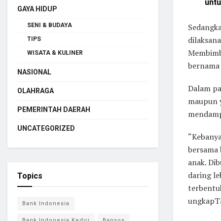
untu
GAYA HIDUP
SENI & BUDAYA
Sedangka
dilaksan
TIPS
Membimbi
WISATA & KULINER
bernama 
NASIONAL
Dalam pa
OLAHRAGA
maupun y
PEMERINTAH DAERAH
mendampi
UNCATEGORIZED
“Kebanyak
bersama 
anak. Di
daring l
Topics
terbentu
ungkapTa
Bank Indonesia
Bank Indonesia Kediri
Bansos