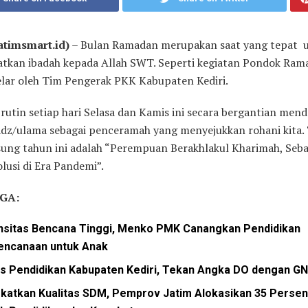
Jatimsmart.id)
– Bulan Ramadan merupakan saat yang tepat 
tkan ibadah kepada Allah SWT. Seperti kegiatan Pondok Ra
elar oleh Tim Pengerak PKK Kabupaten Kediri.
 rutin setiap hari Selasa dan Kamis ini secara bergantian men
adz/ulama sebagai penceramah yang menyejukkan rohani kita.
sung tahun ini adalah “Perempuan Berakhlakul Kharimah, Seba
lusi di Era Pandemi”.
GA:
ensitas Bencana Tinggi, Menko PMK Canangkan Pendidikan
encanaan untuk Anak
as Pendidikan Kabupaten Kediri, Tekan Angka DO dengan G
gkatkan Kualitas SDM, Pemprov Jatim Alokasikan 35 Perse