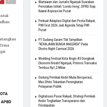
Wartawan dan Jurnalis Nganjuk Suarakan
Penolakan Istilah ‘Londo Ireng’, DPRD Siap
Kawal Aspirasi ke Pusat
untuk
Perkuat Adaptasi Digital dan Pesta Rakyat,
madhan
PWI Fest 2026 Jadi Agenda Tetap PWI
Pusat
datangkan
PT Gudang Garam Tbk Tampilkan
“KERAJAAN BUNGA ANGGREK” Pada
 Tema
Dhoho Night Carnival 2026
gai
Wedding Festival Kota Angin #3 Dongkrak
Ekonomi Kreatif Nganjuk, Potensi Transaksi
Tembus Rp1,2 Miliar
Gedung Pemkab Kediri Mulai Beroperasi,
Mas Dhito Tekankan Peningkatan
Pelayanan Publik
NOTA
Digitalisasi Pasar Rakyat, Strategi Pemkab
Kediri Tingkatkan Transparansi dan
n APBD
Pendapatan