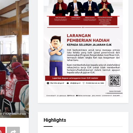
m PKK/ istimewa
Highlights