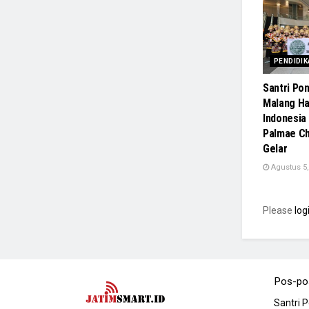
PENDIDIK
Santri Pon
Malang H
Indonesia 
Palmae Ch
Gelar
Agustus 5,
Please
log
Pos-po
Santri 