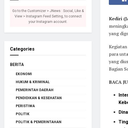
Go to the Customizer > JNews : Social, Like &
View > Instagram Feed Setting, to connect
Kediri (
your Instagram account.
meningka
yang dig
Kegiatan
Categories
para ust
yang diu
BERITA
Bagian So
EKONOMI
BACA JU
HUKUM & KRIMINAL
PEMERINTAH DAERAH
Int
PENDIDIKAN & KESEHATAN
Keb
PERISTIWA
Din
POLITIK
Tin
POLITIK & PEMERINTAHAN