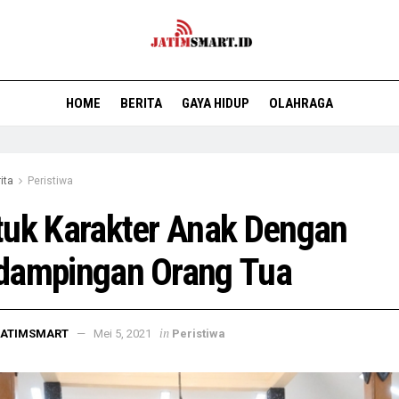
HOME
BERITA
GAYA HIDUP
OLAHRAGA
ita
Peristiwa
tuk Karakter Anak Dengan
dampingan Orang Tua
in
JATIMSMART
Mei 5, 2021
Peristiwa