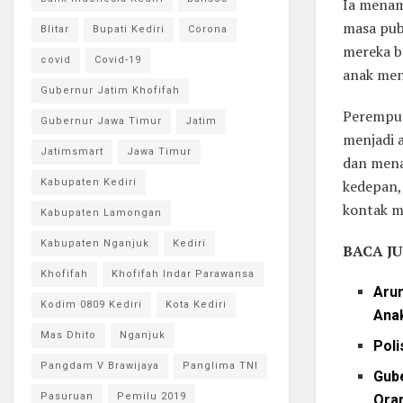
Ia menam
masa pub
Blitar
Bupati Kediri
Corona
mereka b
covid
Covid-19
anak men
Gubernur Jatim Khofifah
Perempua
Gubernur Jawa Timur
Jatim
menjadi 
Jatimsmart
Jawa Timur
dan menar
Kabupaten Kediri
kedepan,
kontak m
Kabupaten Lamongan
Kabupaten Nganjuk
Kediri
BACA JU
Khofifah
Khofifah Indar Parawansa
Arum
Kodim 0809 Kediri
Kota Kediri
Ana
Mas Dhito
Nganjuk
Poli
Pangdam V Brawijaya
Panglima TNI
Gube
Pasuruan
Pemilu 2019
Ora