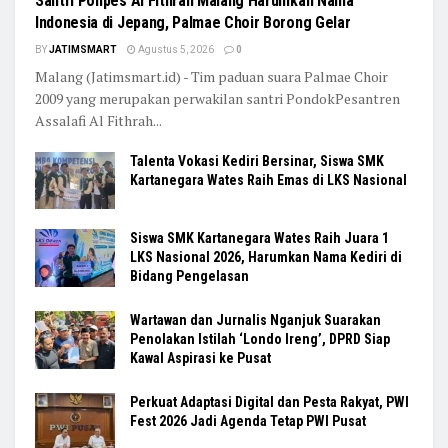
Santri Ponpes Al Fithrah Malang Harumkan Nama
Indonesia di Jepang, Palmae Choir Borong Gelar
BY
JATIMSMART
Agustus 5, 2026
0
Malang (Jatimsmart.id) - Tim paduan suara Palmae Choir
2009 yang merupakan perwakilan santri PondokPesantren
Assalafi Al Fithrah...
Talenta Vokasi Kediri Bersinar, Siswa SMK
Kartanegara Wates Raih Emas di LKS Nasional
Siswa SMK Kartanegara Wates Raih Juara 1
LKS Nasional 2026, Harumkan Nama Kediri di
Bidang Pengelasan
Wartawan dan Jurnalis Nganjuk Suarakan
Penolakan Istilah ‘Londo Ireng’, DPRD Siap
Kawal Aspirasi ke Pusat
Perkuat Adaptasi Digital dan Pesta Rakyat, PWI
Fest 2026 Jadi Agenda Tetap PWI Pusat