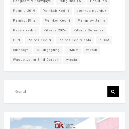
Pangdam V Brawijaya
Panglima TNI
Pasuruan
Pemilu 2019
Pemkab Kediri
pemkab nganjuk
Pemkot Blitar
Pemkot Kediri
Pemprov Jatim
Persik kediri
Pilkada 2024
Pilkada Serentak
PLN
Polres Kediri
Polres Kediri Kota
PPKM
surabaya
Tulungagung
UMKM
vaksin
Wagub Jatim Emil Dardak
wisata