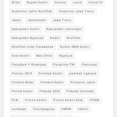
Blitar
Bupati Kediri
Corona
covid
Covid-19
Gubernur Jatim Khofifah
Gubernur Jawa Timur
Jatim
Jatimsmart
Jawa Timur
Kabupaten Kediri
Kabupaten Lamongan
Kabupaten Nganjuk
Kediri
Khofifah
Khofifah Indar Parawansa
Kodim 0809 Kediri
Kota Kediri
Mas Dhito
Nganjuk
Pangdam V Brawijaya
Panglima TNI
Pasuruan
Pemilu 2019
Pemkab Kediri
pemkab nganjuk
Pemkot Blitar
Pemkot Kediri
Pemprov Jatim
Persik kediri
Pilkada 2024
Pilkada Serentak
PLN
Polres Kediri
Polres Kediri Kota
PPKM
surabaya
Tulungagung
UMKM
vaksin