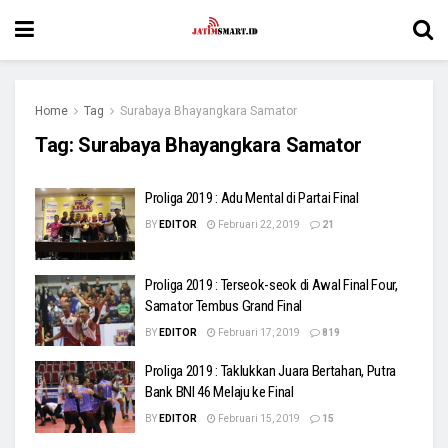
Home
Tag
Surabaya Bhayangkara Samator
Tag:
Surabaya Bhayangkara Samator
Proliga 2019 : Adu Mental di Partai Final
BY
EDITOR
Februari 22, 2019
21
Proliga 2019 : Terseok-seok di Awal Final Four,
Samator Tembus Grand Final
BY
EDITOR
Februari 17, 2019
819
Proliga 2019 : Taklukkan Juara Bertahan, Putra
Bank BNI 46 Melaju ke Final
BY
EDITOR
Februari 15, 2019
15