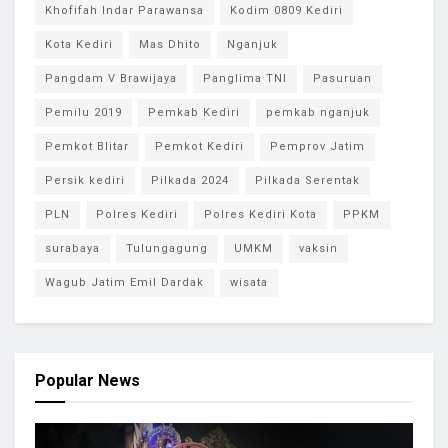
Khofifah Indar Parawansa
Kodim 0809 Kediri
Kota Kediri
Mas Dhito
Nganjuk
Pangdam V Brawijaya
Panglima TNI
Pasuruan
Pemilu 2019
Pemkab Kediri
pemkab nganjuk
Pemkot Blitar
Pemkot Kediri
Pemprov Jatim
Persik kediri
Pilkada 2024
Pilkada Serentak
PLN
Polres Kediri
Polres Kediri Kota
PPKM
surabaya
Tulungagung
UMKM
vaksin
Wagub Jatim Emil Dardak
wisata
Popular News