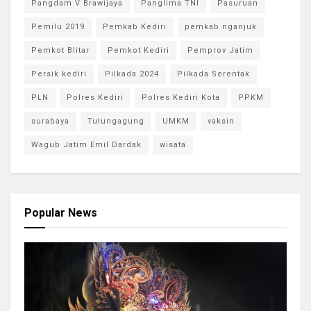
Pangdam V Brawijaya
Panglima TNI
Pasuruan
Pemilu 2019
Pemkab Kediri
pemkab nganjuk
Pemkot Blitar
Pemkot Kediri
Pemprov Jatim
Persik kediri
Pilkada 2024
Pilkada Serentak
PLN
Polres Kediri
Polres Kediri Kota
PPKM
surabaya
Tulungagung
UMKM
vaksin
Wagub Jatim Emil Dardak
wisata
Popular News