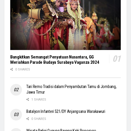
Bangkitkan Semangat Penyatuan Nusantara, GG
Meriahkan Parade Budaya Surabaya Vaganza 2024
0 SHARES
Tari Remo Tradisi dalam Penyambutan Tamu di Jombang,
Jawa Timur
1 SHARES
Batalyon Infanteri 521/DY Anjangsana Warakawuri
0 SHARES
Wisata Religi Gunung Bayang Kaki Ponorogo