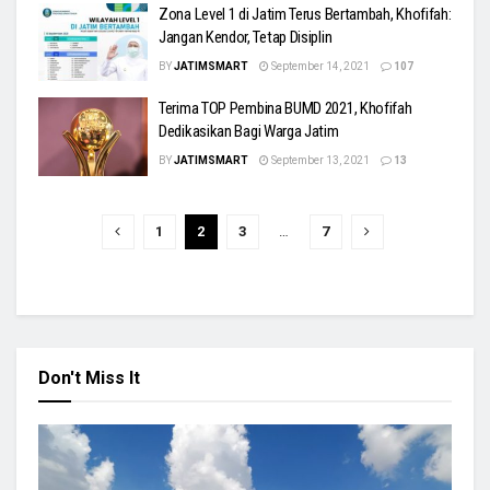
Zona Level 1 di Jatim Terus Bertambah, Khofifah:
Jangan Kendor, Tetap Disiplin
BY
JATIMSMART
September 14, 2021
107
Terima TOP Pembina BUMD 2021, Khofifah
Dedikasikan Bagi Warga Jatim
BY
JATIMSMART
September 13, 2021
13
1
2
3
…
7
Don't Miss It