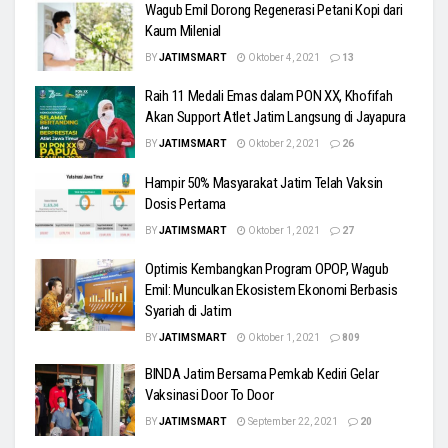
Wagub Emil Dorong Regenerasi Petani Kopi dari
Kaum Milenial
BY
JATIMSMART
Oktober 4, 2021
13
Raih 11 Medali Emas dalam PON XX, Khofifah
Akan Support Atlet Jatim Langsung di Jayapura
BY
JATIMSMART
Oktober 2, 2021
26
Hampir 50% Masyarakat Jatim Telah Vaksin
Dosis Pertama
BY
JATIMSMART
Oktober 1, 2021
27
Optimis Kembangkan Program OPOP, Wagub
Emil: Munculkan Ekosistem Ekonomi Berbasis
Syariah di Jatim
BY
JATIMSMART
Oktober 1, 2021
809
BINDA Jatim Bersama Pemkab Kediri Gelar
Vaksinasi Door To Door
BY
JATIMSMART
September 22, 2021
20