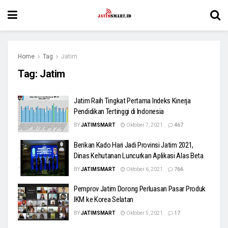
Home
Tag
Jatim
Tag:
Jatim
Jatim Raih Tingkat Pertama Indeks Kinerja
Pendidikan Tertinggi di Indonesia
BY
JATIMSMART
Oktober 7, 2021
467
Berikan Kado Hari Jadi Provinsi Jatim 2021,
Dinas Kehutanan Luncurkan Aplikasi Alas Beta
BY
JATIMSMART
Oktober 6, 2021
766
Pemprov Jatim Dorong Perluasan Pasar Produk
IKM ke Korea Selatan
BY
JATIMSMART
Oktober 5, 2021
17