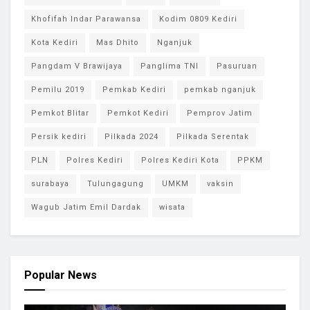
Khofifah Indar Parawansa
Kodim 0809 Kediri
Kota Kediri
Mas Dhito
Nganjuk
Pangdam V Brawijaya
Panglima TNI
Pasuruan
Pemilu 2019
Pemkab Kediri
pemkab nganjuk
Pemkot Blitar
Pemkot Kediri
Pemprov Jatim
Persik kediri
Pilkada 2024
Pilkada Serentak
PLN
Polres Kediri
Polres Kediri Kota
PPKM
surabaya
Tulungagung
UMKM
vaksin
Wagub Jatim Emil Dardak
wisata
Popular News