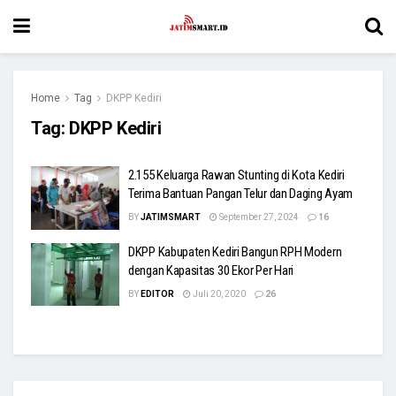
Home
Tag
DKPP Kediri
Tag:
DKPP Kediri
2.155 Keluarga Rawan Stunting di Kota Kediri
Terima Bantuan Pangan Telur dan Daging Ayam
BY
JATIMSMART
September 27, 2024
16
DKPP Kabupaten Kediri Bangun RPH Modern
dengan Kapasitas 30 Ekor Per Hari
BY
EDITOR
Juli 20, 2020
26