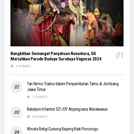
Bangkitkan Semangat Penyatuan Nusantara, GG
Meriahkan Parade Budaya Surabaya Vaganza 2024
0 SHARES
Tari Remo Tradisi dalam Penyambutan Tamu di Jombang,
Jawa Timur
1 SHARES
Batalyon Infanteri 521/DY Anjangsana Warakawuri
0 SHARES
Wisata Religi Gunung Bayang Kaki Ponorogo