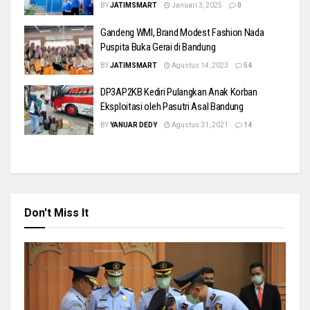
BY
JATIMSMART
Januari 3, 2025
0
Gandeng WMI, Brand Modest Fashion Nada
Puspita Buka Gerai di Bandung
BY
JATIMSMART
Agustus 14, 2023
54
DP3AP2KB Kediri Pulangkan Anak Korban
Eksploitasi oleh Pasutri Asal Bandung
BY
YANUAR DEDY
Agustus 31, 2021
14
Don't Miss It