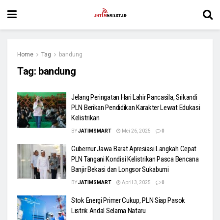
Home
Tag
bandung
Tag:
bandung
Jelang Peringatan Hari Lahir Pancasila, Srikandi
PLN Berikan Pendidikan Karakter Lewat Edukasi
Kelistrikan
BY
JATIMSMART
Mei 26, 2025
0
Gubernur Jawa Barat Apresiasi Langkah Cepat
PLN Tangani Kondisi Kelistrikan Pasca Bencana
Banjir Bekasi dan Longsor Sukabumi
BY
JATIMSMART
April 3, 2025
0
Stok Energi Primer Cukup, PLN Siap Pasok
Listrik Andal Selama Nataru