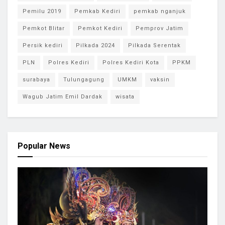
Pemilu 2019
Pemkab Kediri
pemkab nganjuk
Pemkot Blitar
Pemkot Kediri
Pemprov Jatim
Persik kediri
Pilkada 2024
Pilkada Serentak
PLN
Polres Kediri
Polres Kediri Kota
PPKM
surabaya
Tulungagung
UMKM
vaksin
Wagub Jatim Emil Dardak
wisata
Popular News