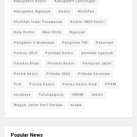
Kabupaten Kediri
Kabupaten Lamongan
Kabupaten Nganjuk
Kediri
Khofifah
Khofifah Indar Parawansa
Kodim 0809 Kediri
Kota Kediri
Mas Dhito
Nganjuk
Pangdam V Brawijaya
Panglima TNI
Pasuruan
Pemilu 2019
Pemkab Kediri
pemkab nganjuk
Pemkot Blitar
Pemkot Kediri
Pemprov Jatim
Persik kediri
Pilkada 2024
Pilkada Serentak
PLN
Polres Kediri
Polres Kediri Kota
PPKM
surabaya
Tulungagung
UMKM
vaksin
Wagub Jatim Emil Dardak
wisata
Popular News