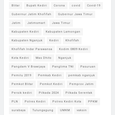
Blitar
Bupati Kediri
Corona
covid
Covid-19
Gubernur Jatim Khofifah
Gubernur Jawa Timur
Jatim
Jatimsmart
Jawa Timur
Kabupaten Kediri
Kabupaten Lamongan
Kabupaten Nganjuk
Kediri
Khofifah
Khofifah Indar Parawansa
Kodim 0809 Kediri
Kota Kediri
Mas Dhito
Nganjuk
Pangdam V Brawijaya
Panglima TNI
Pasuruan
Pemilu 2019
Pemkab Kediri
pemkab nganjuk
Pemkot Blitar
Pemkot Kediri
Pemprov Jatim
Persik kediri
Pilkada 2024
Pilkada Serentak
PLN
Polres Kediri
Polres Kediri Kota
PPKM
surabaya
Tulungagung
UMKM
vaksin