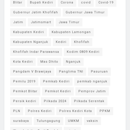
Blitar
Bupati Kediri
Corona
covid
Covid-19
Gubernur Jatim Khofifah
Gubernur Jawa Timur
Jatim
Jatimsmart
Jawa Timur
Kabupaten Kediri
Kabupaten Lamongan
Kabupaten Nganjuk
Kediri
Khofifah
Khofifah Indar Parawansa
Kodim 0809 Kediri
Kota Kediri
Mas Dhito
Nganjuk
Pangdam V Brawijaya
Panglima TNI
Pasuruan
Pemilu 2019
Pemkab Kediri
pemkab nganjuk
Pemkot Blitar
Pemkot Kediri
Pemprov Jatim
Persik kediri
Pilkada 2024
Pilkada Serentak
PLN
Polres Kediri
Polres Kediri Kota
PPKM
surabaya
Tulungagung
UMKM
vaksin