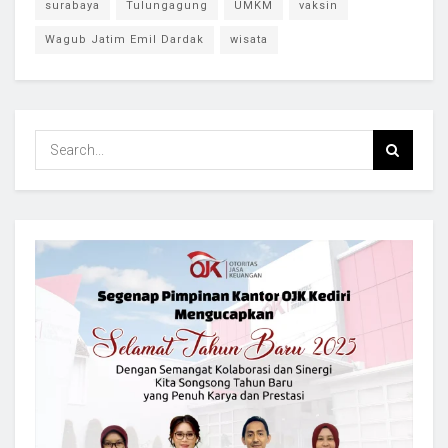
surabaya
Tulungagung
UMKM
vaksin
Wagub Jatim Emil Dardak
wisata