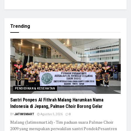
Trending
PENDIDIKAN & KESEHATAN
Santri Ponpes Al Fithrah Malang Harumkan Nama
Indonesia di Jepang, Palmae Choir Borong Gelar
BY
JATIMSMART
Agustus 5, 2026
0
Malang (Jatimsmart.id) - Tim paduan suara Palmae Choir
2009 yang merupakan perwakilan santri PondokPesantren