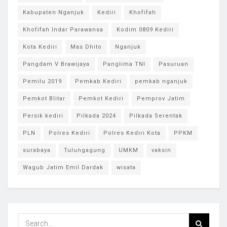
Kabupaten Nganjuk
Kediri
Khofifah
Khofifah Indar Parawansa
Kodim 0809 Kediri
Kota Kediri
Mas Dhito
Nganjuk
Pangdam V Brawijaya
Panglima TNI
Pasuruan
Pemilu 2019
Pemkab Kediri
pemkab nganjuk
Pemkot Blitar
Pemkot Kediri
Pemprov Jatim
Persik kediri
Pilkada 2024
Pilkada Serentak
PLN
Polres Kediri
Polres Kediri Kota
PPKM
surabaya
Tulungagung
UMKM
vaksin
Wagub Jatim Emil Dardak
wisata