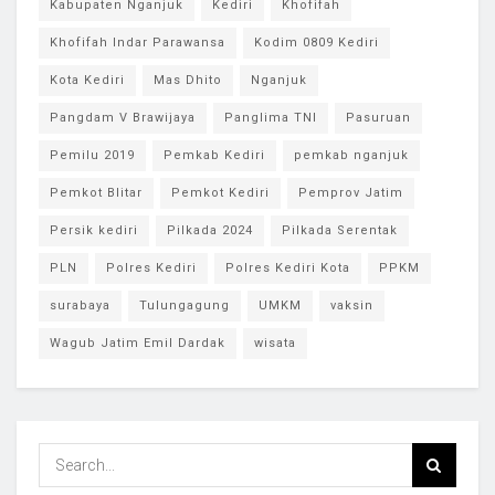
Kabupaten Nganjuk
Kediri
Khofifah
Khofifah Indar Parawansa
Kodim 0809 Kediri
Kota Kediri
Mas Dhito
Nganjuk
Pangdam V Brawijaya
Panglima TNI
Pasuruan
Pemilu 2019
Pemkab Kediri
pemkab nganjuk
Pemkot Blitar
Pemkot Kediri
Pemprov Jatim
Persik kediri
Pilkada 2024
Pilkada Serentak
PLN
Polres Kediri
Polres Kediri Kota
PPKM
surabaya
Tulungagung
UMKM
vaksin
Wagub Jatim Emil Dardak
wisata